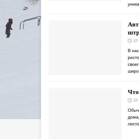
уник
Авт
штр
27
В на
рест
своег
широ
Что
27
Обычн
дома
лист