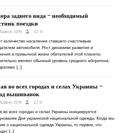
ера заднего вида – необходимый
стник поездки
 Травня, 2015
0
ет количество населения ставшего счастливым
дателем автомобиля. Рост динамики развития и
нения в привычной жизни обитателей этой планеты
мительно меняет обычный уровень среднего аборигена.
вратимо
[…]
мая во всех городах и селах Украины –
ад вышиванок
 Травня, 2015
0
я во всех городах и селах Украины инициируется
днование Дня украинской национальной одежды. Когда мы
им о национальной одежде Украины, то первое, что
одит
[…]