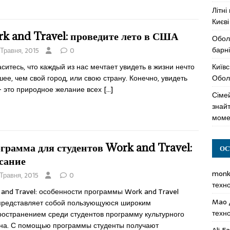
Літні
Києві
k and Travel: проведите лето в США
Обол
барні
 Травня, 2015
0
Київс
ситесь, что каждый из нас мечтает увидеть в жизни нечто
Оболо
ее, чем свой город, или свою страну. Конечно, увидеть
– это природное желание всех
[…]
Сімей
знай
моме
грамма для студентов Work and Travel:
ОС
сание
mon
 Травня, 2015
0
техн
and Travel: особенности программы Work and Travel
Mao
представляет собой пользующуюся широким
техн
ространением среди студентов программу культурного
на. С помощью программы студенты получают
Ali F