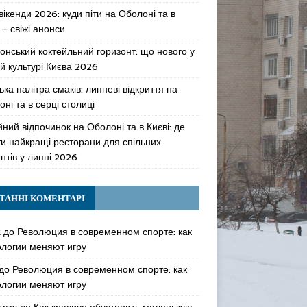
 вікенди 2026: куди піти на Оболоні та в
 – свіжі анонси
онський коктейльний горизонт: що нового у
й культурі Києва 2026
ька палітра смаків: липневі відкриття на
ні та в серці столиці
ний відпочинок на Оболоні та в Києві: де
ти найкращі ресторани для спільних
нтів у липні 2026
ТАННІ КОМЕНТАРІ
k
до
Революция в современном спорте: как
ологии меняют игру
до
Революция в современном спорте: как
ологии меняют игру
awzy
до
Как красиво обустроить маленькую