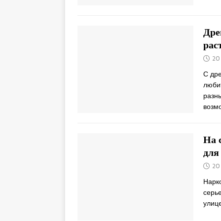
Дре
рас
20
С др
любит
разны
возм
На 
для
20
Нарк
серье
улице