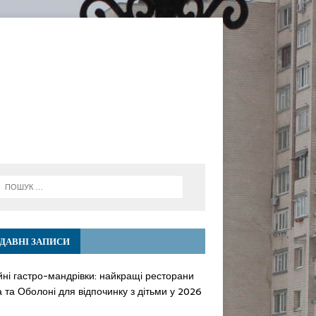
ДАВНІ ЗАПИСИ
йні гастро-мандрівки: найкращі ресторани
 та Оболоні для відпочинку з дітьми у 2026