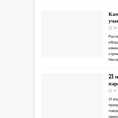
Кам
уча
19
Раст
обла
изме
стре
Неот
21 
пар
17
21 ма
праз
говор
прих