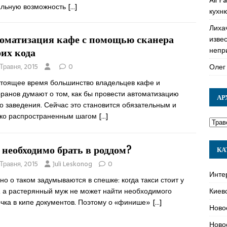
альную возможность
[…]
кухн
Лиха
оматизация кафе с помощью сканера
изве
непр
их кода
Олег
 Травня, 2015
0
стоящее время большинство владельцев кафе и
оранов думают о том, как бы провести автоматизацию
АР
о заведения. Сейчас это становится обязательным и
ко распространенным шагом
[…]
 необходимо брать в роддом?
КА
 Травня, 2015
Juli Leskonog
0
Инте
о о таком задумываются в спешке: когда такси стоит у
Киев
, а растерянный муж не может найти необходимого
очка в кипе документов. Поэтому о «финише»
[…]
Ново
Ново