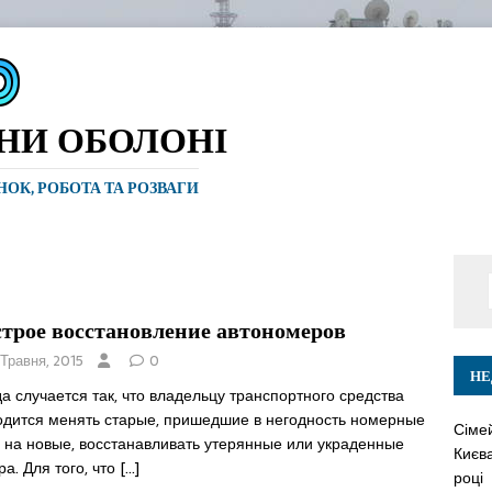
ИНИ ОБОЛОНІ
ИНОК, РОБОТА ТА РОЗВАГИ
трое восстановление автономеров
 Травня, 2015
0
НЕ
а случается так, что владельцу транспортного средства
одится менять старые, пришедшие в негодность номерные
Сіме
и на новые, восстанавливать утерянные или украденные
Києва
а. Для того, что
[…]
році