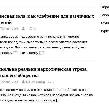
Обра
Спор
весная зола, как удобрение для различных
тений
Техн
 Травня, 2015
0
Тури
евних времен древесную золу используют многие
ели посадить и вырастить на своем участке растения
х видов. Действительно, состав золы древесной дает
ожность обогатить почву
[…]
сколько реальна наркотическая угроза
 нашего общества
 Травня, 2015
Juli Leskonog
0
отическая угроза для выживания нашего общества очень
зна. Так каждый из нас хоть раз наблюдал наркоманов на
 и видел в каком они состоянии, и
[…]