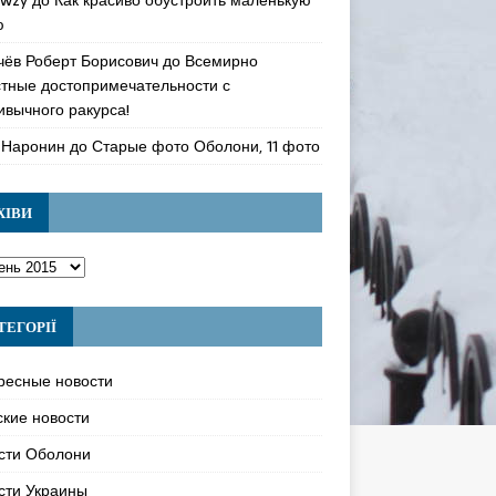
ю
чёв Роберт Борисович
до
Всемирно
стные достопримечательности с
ивычного ракурса!
 Наронин
до
Старые фото Оболони, 11 фото
ХІВИ
ТЕГОРІЇ
ресные новости
ские новости
сти Оболони
сти Украины