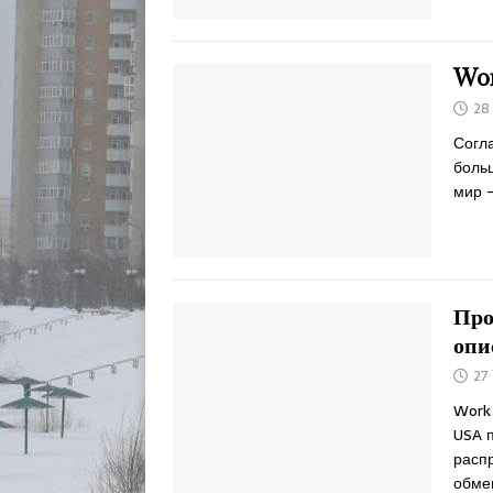
Wor
28
Согла
больш
мир 
Про
опи
27
Work 
USA 
расп
обме