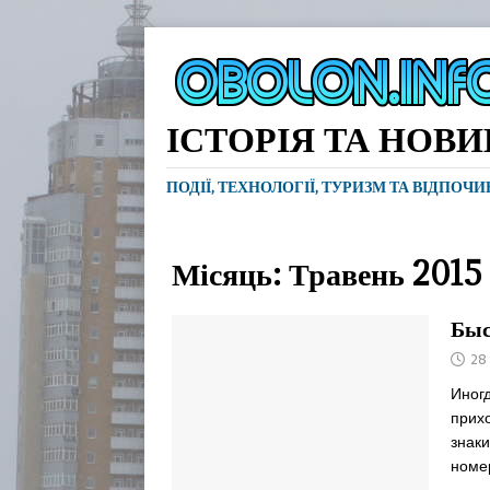
ІСТОРІЯ ТА НОВ
ПОДІЇ, ТЕХНОЛОГІЇ, ТУРИЗМ ТА ВІДПОЧ
Місяць:
Травень 2015
Быс
28
Иногд
прих
знак
номер