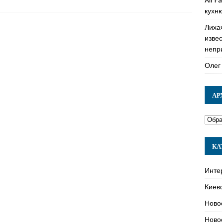
кухн
Лиха
изве
непр
Олег
АР
КА
Инте
Киев
Ново
Ново