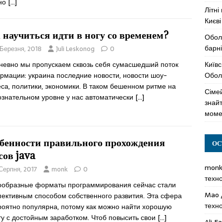
но
[…]
Літні
Києві
 научиться идти в ногу со временем?
Обол
барні
 Березня, 2018
Juli Leskonog
0
Київс
невно мы пропускаем сквозь себя сумасшедший поток
Оболо
рмации: украина последние новости, новости шоу-
са, политики, экономики. В таком бешенном ритме на
Сімей
ознательном уровне у нас автоматически
[…]
знай
моме
бенности правильного прохождения
ОС
сов java
mon
 Серпня, 2017
monk
0
техн
ообразные форматы программирования сейчас стали
Mao
пективным способом собственного развития. Эта сфера
техн
роятно популярна, потому как можно найти хорошую
ту с достойным заработком. Чтоб повысить свои
[…]
Ali F