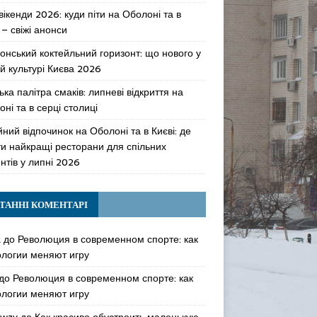
 вікенди 2026: куди піти на Оболоні та в
 – свіжі анонси
онський коктейльний горизонт: що нового у
й культурі Києва 2026
ька палітра смаків: липневі відкриття на
ні та в серці столиці
ний відпочинок на Оболоні та в Києві: де
ти найкращі ресторани для спільних
нтів у липні 2026
ТАННІ КОМЕНТАРІ
k
до
Революция в современном спорте: как
ологии меняют игру
до
Революция в современном спорте: как
ологии меняют игру
awzy
до
Как красиво обустроить маленькую