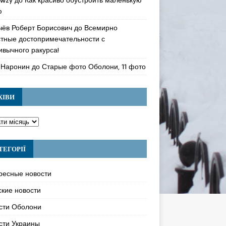
ю
чёв Роберт Борисович
до
Всемирно
стные достопримечательности с
ивычного ракурса!
 Наронин
до
Старые фото Оболони, 11 фото
ХІВИ
ТЕГОРІЇ
ресные новости
ские новости
сти Оболони
сти Украины