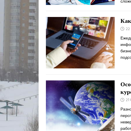
слож
Как
22
Ежед
инфо
бизне
подс
Осо
кур
21
Разн
перс
неве
рабо