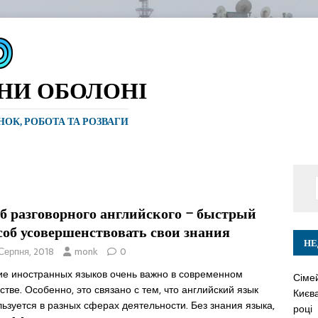
ИНИ ОБОЛОНІ
ИНОК, РОБОТА ТА РОЗВАГИ
б разговорного английского – быстрый
соб усовершенствовать свои знания
НЕ
 Серпня, 2018
monk
0
ие иностранных языков очень важно в современном
Сіме
тве. Особенно, это связано с тем, что английский язык
Києва
ьзуется в разных сферах деятельности. Без знания языка,
році