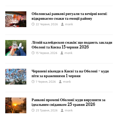
Оболонські ранкові ритуали та вечірні вогні:
відкриваємо смаки та емоції району
22 Червня, 2026
monk
Літній калейдоскоп смаків: що подають заклади
Оболоні та Києва 15 червня 2026
15 Червня, 2026
monk
Червневі вікенди в Києві та на Оболоні – куди
піти за враженнями 1 червня
1 Червня, 2026
monk
Ранкові промені Оболоні: куди вирушити за
ідеальним сніданком 25 травня 2026
25 Травня, 2026
monk