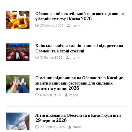
Оболонський коктейльний горизонт: що нового
у барній культурі Києва 2026
20 Липня, 2026
monk
Київська палітра смаків: липневі відкриття на
Оболоні та в серці столиці
13 Липня, 2026
monk
Сімейний відпочинок на Оболоні та в Києві: де
знайти найкращі ресторани для спільних
моментів у липні 2026
6 Липня, 2026
monk
Літні вікенди на Оболоні та в Києві: куди піти
29 червня 2026
29 Червня, 2026
monk