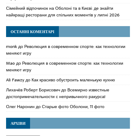
Сімейний відпочинок на Оболоні та в Києві: де знайти
найкращі ресторани для спільних моментів у липні 2026
ОСТАННІ КОМЕНТАРІ
monk
до
Революция в современном спорте: как технологии
меняют игру
Mao
до
Революция в современном спорте: как технологии
меняют игру
Ali Fawzy
до
Как красиво обустроить маленькую кухню
Лихачёв Роберт Борисович
до
Всемирно известные
достопримечательности с непривычного ракурса!
Олег Наронин
до
Старые фото Оболони, 11 фото
АРХІВИ