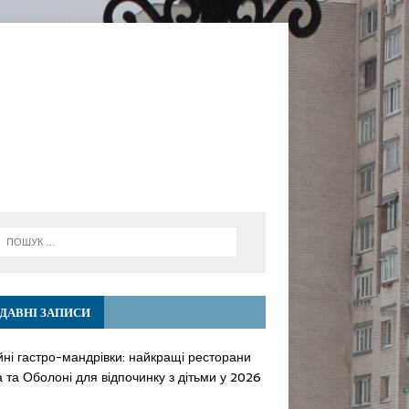
ДАВНІ ЗАПИСИ
йні гастро-мандрівки: найкращі ресторани
 та Оболоні для відпочинку з дітьми у 2026