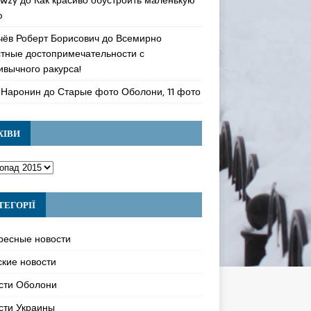
ю
чёв Роберт Борисович
до
Всемирно
стные достопримечательности с
ивычного ракурса!
 Наронин
до
Старые фото Оболони, 11 фото
ХІВИ
ТЕГОРІЇ
ресные новости
ские новости
сти Оболони
сти Украины