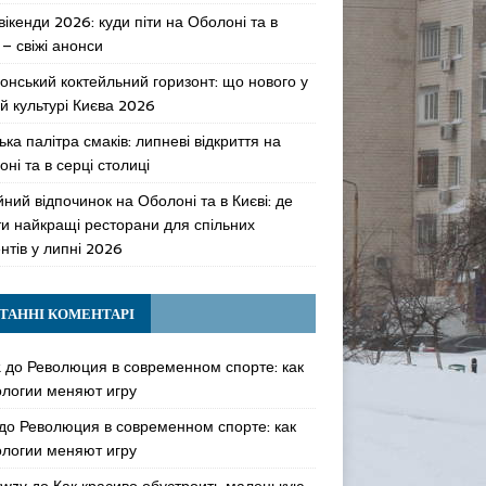
 вікенди 2026: куди піти на Оболоні та в
 – свіжі анонси
онський коктейльний горизонт: що нового у
й культурі Києва 2026
ька палітра смаків: липневі відкриття на
ні та в серці столиці
ний відпочинок на Оболоні та в Києві: де
ти найкращі ресторани для спільних
нтів у липні 2026
ТАННІ КОМЕНТАРІ
k
до
Революция в современном спорте: как
ологии меняют игру
до
Революция в современном спорте: как
ологии меняют игру
awzy
до
Как красиво обустроить маленькую