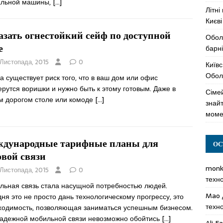
альной машины,
[…]
Літні
Києві
азать огнестойкий сейф по доступной
Обол
е
барні
 Листопада, 2015
0
Київс
Оболо
а существует риск того, что в ваш дом или офис
рутся воришки и нужно быть к этому готовым. Даже в
Сімей
м дорогом столе или комоде
[…]
знай
моме
дународные тарифные планы для
ОС
овой связи
mon
 Листопада, 2015
0
техн
льная связь стала насущной потребностью людей.
Mao
ня это не просто дань технологическому прогрессу, это
техн
ходимость, позволяющая заниматься успешным бизнесом.
надежной мобильной связи невозможно обойтись
[…]
Ali F