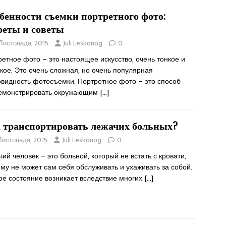
бенности съемки портретного фото:
реты и советы
 Листопада, 2015
Juli Leskonog
0
етное фото – это настоящее искусство, очень тонкое и
кое. Это очень сложная, но очень популярная
овидность фотосъемки. Портретное фото – это способ
емонстрировать окружающим
[…]
 транспортировать лежачих больных?
 Листопада, 2015
Juli Leskonog
0
ий человек – это больной, который не встать с кровати,
му не может сам себя обслуживать и ухаживать за собой.
ое состояние возникает вследствие многих
[…]