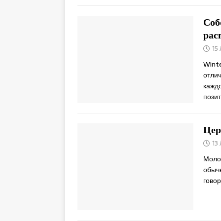
Соб
рас
15
Winte
отли
кажд
пози
Цер
13
Моло
обычн
говор