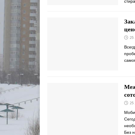
стир
Зак
цен
25
Всегд
пробе
само
Меж
сот
25
Моби
Сегод
необ
Без 