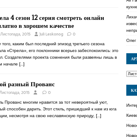
кухн
Лиха
ела 4 сезон 12 серия смотреть онлайн
изве
платно в хорошем качестве
непр
 Листопада, 2015
Juli Leskonog
0
Олег
 того, каким был последний эпизод третьего сезона
ла «Стрела», его поклонники всерьез забеспокоились: это
л. Создателями проекта сомнения были развеяны лишь в
АР
м начале
[…]
ой разный Прованс
КА
 Листопада, 2015
0
ь Прованс многим нравится за тот невероятный уют,
Инте
ый способен дарить. Этот стиль, пришедший к нам из юга
Киев
ции, несмотря на свою неславянскую природу,
[…]
Ново
Ново