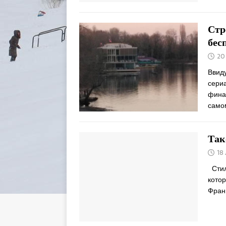
Стр
бес
20
Ввиду
сериа
фина
само
Так
18
Стил
котор
Фран