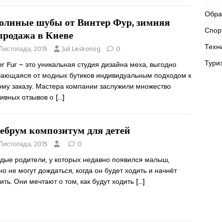
Обра
олиные шубы от Винтер Фур, зимняя
Спор
продажа в Киеве
Техн
 Листопада, 2015
Juli Leskonog
0
Тури
r Fur – это уникальная студия дизайна меха, выгодно
чающаяся от модных бутиков индивидуальным подходом к
ому заказу. Мастера компании заслужили множество
тивных отзывов о
[…]
ебрум композитум для детей
 Листопада, 2015
0
дые родители, у которых недавно появился малыш,
о не могут дождаться, когда он будет ходить и начнёт
ить. Они мечтают о том, как будут ходить
[…]