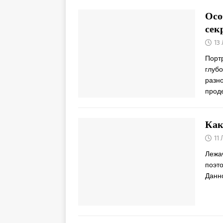
Осо
сек
13
Портр
глубо
разн
прод
Как
11
Лежач
поэто
Данн