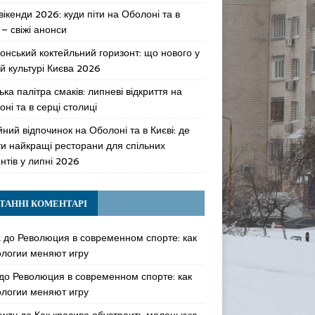
 вікенди 2026: куди піти на Оболоні та в
 – свіжі анонси
онський коктейльний горизонт: що нового у
й культурі Києва 2026
ька палітра смаків: липневі відкриття на
ні та в серці столиці
ний відпочинок на Оболоні та в Києві: де
ти найкращі ресторани для спільних
нтів у липні 2026
ТАННІ КОМЕНТАРІ
k
до
Революция в современном спорте: как
ологии меняют игру
до
Революция в современном спорте: как
ологии меняют игру
awzy
до
Как красиво обустроить маленькую