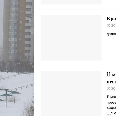
Кра
30
далее
11 
пес
30
11 ма
през
андег
Ф.Л.Ю