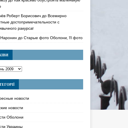
ю
чёв Роберт Борисович
до
Всемирно
стные достопримечательности с
ивычного ракурса!
 Наронин
до
Старые фото Оболони, 11 фото
ХІВИ
ТЕГОРІЇ
ресные новости
ские новости
сти Оболони
сти Украины