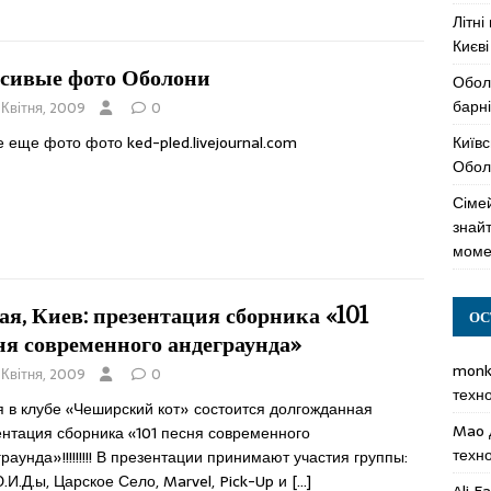
Літні
Києві
сивые фото Оболони
Обол
барні
 Квітня, 2009
0
Київс
 еще фото фото ked-pled.livejournal.com
Оболо
Сімей
знай
моме
мая, Киев: презентация сборника «101
ОС
ня современного андеграунда»
mon
 Квітня, 2009
0
техн
я в клубе «Чеширский кот» состоится долгожданная
Mao
ентация сборника «101 песня современного
техн
раунда»!!!!!!!!! В презентации принимают участия группы:
.И.Д.ы, Царское Село, Marvel, Pick-Up и
[…]
Ali F