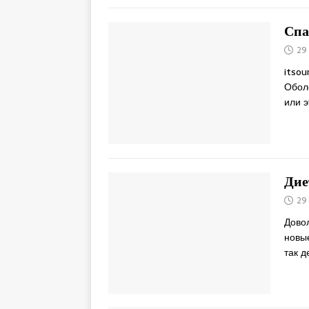
Спа
29
itsou
Оболо
или э
Дие
29
Дово
новы
так д