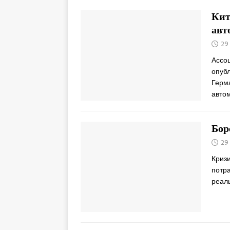
Кит
авт
29
Ассо
опубл
Герм
авто
Бор
29
Кризи
потр
реаль