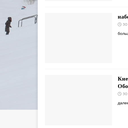
наб
30
боль
Кие
Обо
30
далее