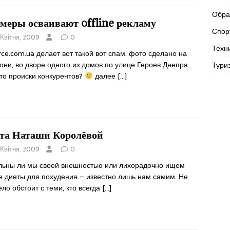
Обра
меры осваивают offline рекламу
Спор
 Квітня, 2009
0
Техн
rce.com.ua делает вот такой вот спам. фото сделано на
ни, во дворе одного из домов по улице Героев Днепра
Тури
то происки конкурентов?
далее
[…]
та Наташи Королёвой
 Квітня, 2009
0
льны ли мы своей внешностью или лихорадочно ищем
е диеты для похудения – известно лишь нам самим. Не
ело обстоит с теми, кто всегда
[…]