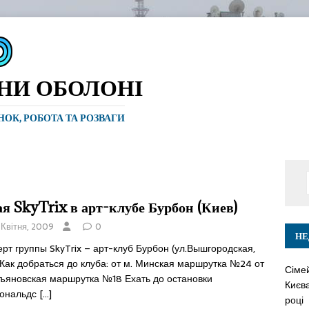
ИНИ ОБОЛОНІ
ИНОК, РОБОТА ТА РОЗВАГИ
ая SkyTrix в арт-клубе Бурбон (Киев)
 Квітня, 2009
0
НЕ
рт группы SkyTrix – арт-клуб Бурбон (ул.Вышгородская,
 Как добраться до клуба: от м. Минская маршрутка №24 от
Сіме
къяновская маршрутка №18 Ехать до остановки
Києва
ональдс
[…]
році