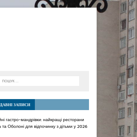
ДАВНІ ЗАПИСИ
йні гастро-мандрівки: найкращі ресторани
 та Оболоні для відпочинку з дітьми у 2026