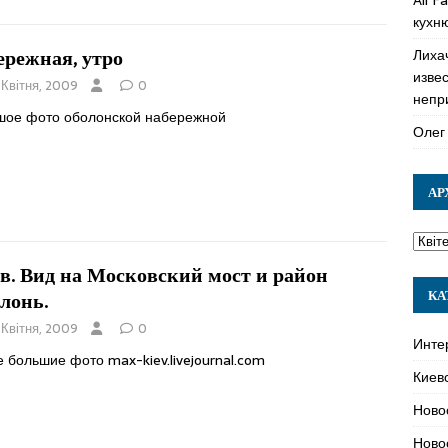
кухн
Лиха
ережная, утро
изве
 Квітня, 2009
0
непр
шое фото оболонской набережной
Олег
АР
в. Вид на Московский мост и район
КА
лонь.
 Квітня, 2009
0
Инте
 большие фото max-kiev.livejournal.com
Киев
Ново
Ново