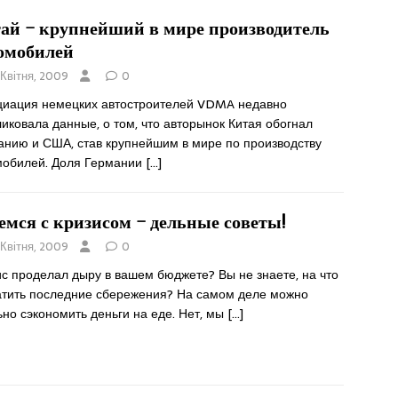
ай – крупнейший в мире производитель
омобилей
 Квітня, 2009
0
циация немецких автостроителей VDMA недавно
иковала данные, о том, что авторынок Китая обогнал
анию и США, став крупнейшим в мире по производству
мобилей. Доля Германии
[…]
емся с кризисом – дельные советы!
 Квітня, 2009
0
с проделал дыру в вашем бюджете? Вы не знаете, на что
атить последние сбережения? На самом деле можно
но сэкономить деньги на еде. Нет, мы
[…]