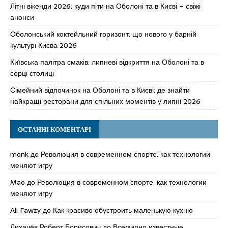
Літні вікенди 2026: куди піти на Оболоні та в Києві – свіжі
анонси
Оболонський коктейльний горизонт: що нового у барній
культурі Києва 2026
Київська палітра смаків: липневі відкриття на Оболоні та в
серці столиці
Сімейний відпочинок на Оболоні та в Києві: де знайти
найкращі ресторани для спільних моментів у липні 2026
ОСТАННІ КОМЕНТАРІ
monk
до
Революция в современном спорте: как технологии
меняют игру
Mao
до
Революция в современном спорте: как технологии
меняют игру
Ali Fawzy
до
Как красиво обустроить маленькую кухню
Лихачёв Роберт Борисович
до
Всемирно известные