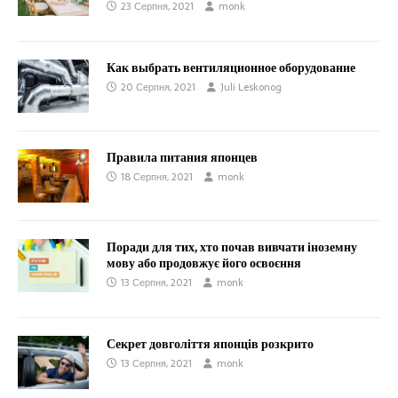
23 Серпня, 2021
monk
Как выбрать вентиляционное оборудование
20 Серпня, 2021
Juli Leskonog
Правила питания японцев
18 Серпня, 2021
monk
Поради для тих, хто почав вивчати іноземну
мову або продовжує його освоєння
13 Серпня, 2021
monk
​​Секрет довголіття японців розкрито
13 Серпня, 2021
monk