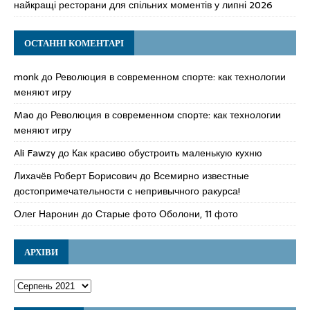
найкращі ресторани для спільних моментів у липні 2026
ОСТАННІ КОМЕНТАРІ
monk
до
Революция в современном спорте: как технологии
меняют игру
Mao
до
Революция в современном спорте: как технологии
меняют игру
Ali Fawzy
до
Как красиво обустроить маленькую кухню
Лихачёв Роберт Борисович
до
Всемирно известные
достопримечательности с непривычного ракурса!
Олег Наронин
до
Старые фото Оболони, 11 фото
АРХІВИ