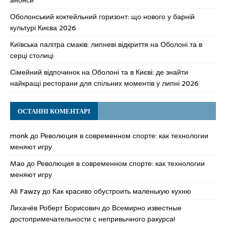
Оболонський коктейльний горизонт: що нового у барній
культурі Києва 2026
Київська палітра смаків: липневі відкриття на Оболоні та в
серці столиці
Сімейний відпочинок на Оболоні та в Києві: де знайти
найкращі ресторани для спільних моментів у липні 2026
ОСТАННІ КОМЕНТАРІ
monk
до
Революция в современном спорте: как технологии
меняют игру
Mao
до
Революция в современном спорте: как технологии
меняют игру
Ali Fawzy
до
Как красиво обустроить маленькую кухню
Лихачёв Роберт Борисович
до
Всемирно известные
достопримечательности с непривычного ракурса!