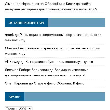
Сімейний відпочинок на Оболоні та в Києві: де знайти
найкращі ресторани для спільних моментів у липні 2026
ОСТАННІ КОМЕНТАРІ
monk
до
Революция в современном спорте: как технологии
меняют игру
Mao
до
Революция в современном спорте: как технологии
меняют игру
Ali Fawzy
до
Как красиво обустроить маленькую кухню
Лихачёв Роберт Борисович
до
Всемирно известные
достопримечательности с непривычного ракурса!
Олег Наронин
до
Старые фото Оболони, 11 фото
АРХІВИ