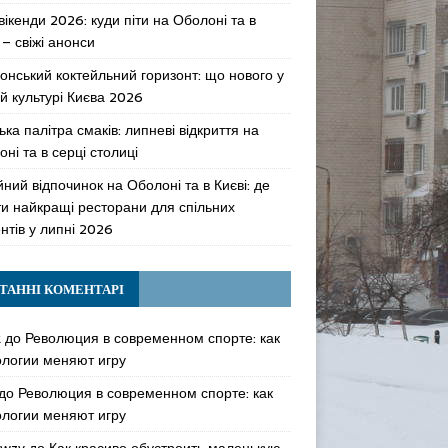
 вікенди 2026: куди піти на Оболоні та в
 – свіжі анонси
онський коктейльний горизонт: що нового у
й культурі Києва 2026
ька палітра смаків: липневі відкриття на
ні та в серці столиці
ний відпочинок на Оболоні та в Києві: де
ти найкращі ресторани для спільних
нтів у липні 2026
ТАННІ КОМЕНТАРІ
k
до
Революция в современном спорте: как
ологии меняют игру
до
Революция в современном спорте: как
ологии меняют игру
awzy
до
Как красиво обустроить маленькую