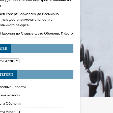
ю
чёв Роберт Борисович
до
Всемирно
стные достопримечательности с
ивычного ракурса!
 Наронин
до
Старые фото Оболони, 11 фото
ХІВИ
ТЕГОРІЇ
ресные новости
ские новости
сти Оболони
сти Украины