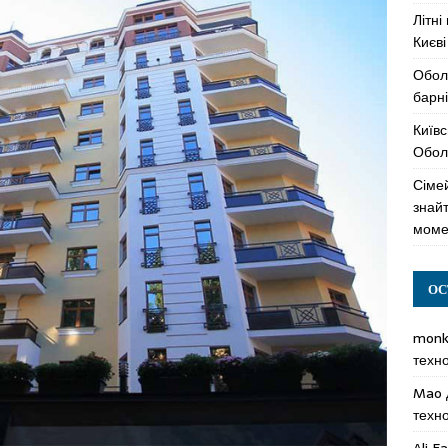
Літні
Києві
Обол
барні
Київс
Оболо
Сімей
знай
моме
ОС
mon
техн
Mao
техн
Ali F