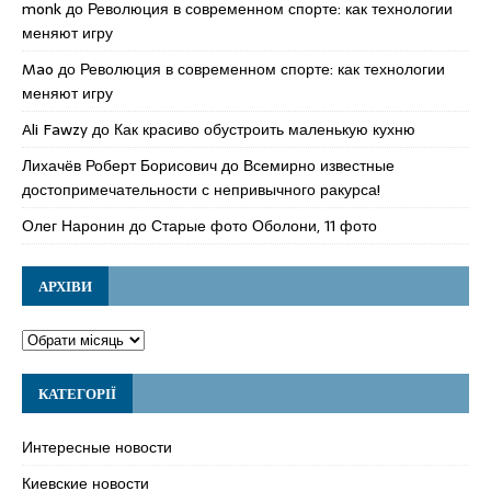
monk
до
Революция в современном спорте: как технологии
меняют игру
Mao
до
Революция в современном спорте: как технологии
меняют игру
Ali Fawzy
до
Как красиво обустроить маленькую кухню
Лихачёв Роберт Борисович
до
Всемирно известные
достопримечательности с непривычного ракурса!
Олег Наронин
до
Старые фото Оболони, 11 фото
АРХІВИ
КАТЕГОРІЇ
Интересные новости
Киевские новости