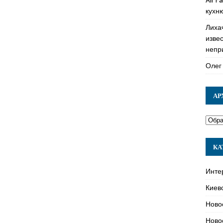
кухн
Лиха
изве
непр
Олег
АР
КА
Инте
Киев
Ново
Ново