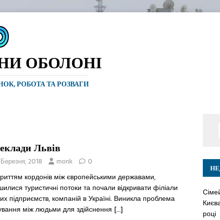
ИНИ ОБОЛОНІ
ИНОК, РОБОТА ТА РОЗВАГИ
еклади Львів
 Березня, 2018
monk
0
НЕ
криттям кордонів між європейськими державами,
шилися туристичні потоки та почали відкривати філіали
Сіме
их підприємств, компаній в Україні. Виникла проблема
Києва
кування між людьми для здійснення
[…]
році