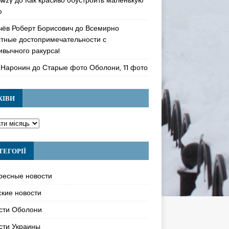
ю
чёв Роберт Борисович
до
Всемирно
стные достопримечательности с
ивычного ракурса!
 Наронин
до
Старые фото Оболони, 11 фото
ХІВИ
ТЕГОРІЇ
ресные новости
ские новости
сти Оболони
сти Украины