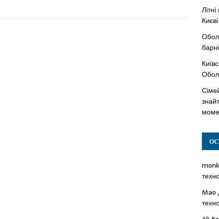
Літні
Києві
Обол
барні
Київс
Оболо
Сімей
знай
моме
ОС
mon
техн
Mao
техн
Ali F