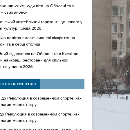
 вікенди 2026: куди піти на Оболоні та в
 – свіжі анонси
онський коктейльний горизонт: що нового у
й культурі Києва 2026
ька палітра смаків: липневі відкриття на
ні та в серці столиці
ний відпочинок на Оболоні та в Києві: де
ти найкращі ресторани для спільних
нтів у липні 2026
ТАННІ КОМЕНТАРІ
k
до
Революция в современном спорте: как
ологии меняют игру
до
Революция в современном спорте: как
ологии меняют игру
awzy
до
Как красиво обустроить маленькую