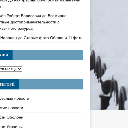
ю
чёв Роберт Борисович
до
Всемирно
стные достопримечательности с
ивычного ракурса!
 Наронин
до
Старые фото Оболони, 11 фото
ХІВИ
ТЕГОРІЇ
ресные новости
ские новости
сти Оболони
сти Украины