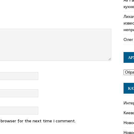
кухн
Лиха
изве
непр
Олег
АР
КА
Инте
Киев
s browser for the next time I comment.
Ново
Ново