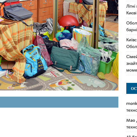
Літні
Києві
Обол
барні
Київс
Оболо
Сімей
знай
моме
ОС
mon
техн
Mao
техн
Ali F