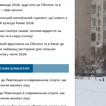
 вікенди 2026: куди піти на Оболоні та в
 – свіжі анонси
онський коктейльний горизонт: що нового у
й культурі Києва 2026
ька палітра смаків: липневі відкриття на
ні та в серці столиці
ний відпочинок на Оболоні та в Києві: де
ти найкращі ресторани для спільних
нтів у липні 2026
ТАННІ КОМЕНТАРІ
k
до
Революция в современном спорте: как
ологии меняют игру
до
Революция в современном спорте: как
ологии меняют игру
awzy
до
Как красиво обустроить маленькую