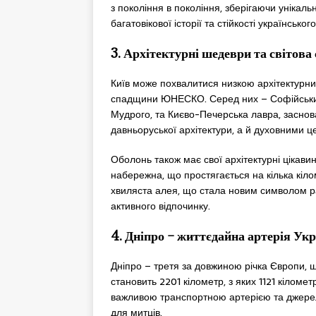
з покоління в покоління, зберігаючи унікаль
багатовікової історії та стійкості українського
3. Архітектурні шедеври та світов
Київ може похвалитися низкою архітектурних
спадщини ЮНЕСКО. Серед них – Софійський с
Мудрого, та Києво-Печерська лавра, заснова
давньоруської архітектури, а й духовними ц
Оболонь також має свої архітектурні цікави
набережна, що простягається на кілька кіло
хвиляста алея, що стала новим символом ра
активного відпочинку.
4. Дніпро – життєдайна артерія Укр
Дніпро – третя за довжиною річка Європи, щ
становить 2201 кілометр, з яких 1121 кіломе
важливою транспортною артерією та джерел
для митців.