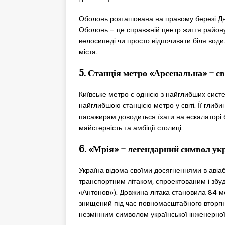
Оболонь розташована на правому березі Дн
Оболонь – це справжній центр життя район
велосипеді чи просто відпочивати біля води
міста.
5. Станція метро «Арсенальна» – с
Київське метро є однією з найглибших систе
найглибшою станцією метро у світі. Її глиб
пасажирам доводиться їхати на ескалаторі 
майстерність та амбіції столиці.
6. «Мрія» – легендарний символ укр
Україна відома своїми досягненнями в авіаб
транспортним літаком, спроектованим і збу
«Антонов»). Довжина літака становила 84 ме
знищений під час повномасштабного вторгне
незмінним символом української інженерної