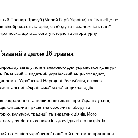
тий Прапор, Тризуб (Малий Герб України) та Гімн «Ще не
ли відображають історію, свободу та незалежність нації.
аїнська, що має багату історію та літературну
язаний з датою 16 травня
ирокому загалу, але є знаковою для української культури
ен Онацький – видатний український енциклопедист,
 дипломат Української Народної Республіки, а також
аментальної «Української малої енциклопедії».
 збереження та поширення знань про Україну у світі,
ції. Онацький присвятив своє життя збору та
орію, культуру, традиції та видатних діячів. Його
лом для багатьох поколінь дослідників та патріотів.
ий потенціал української нації, а й невтомне прагнення