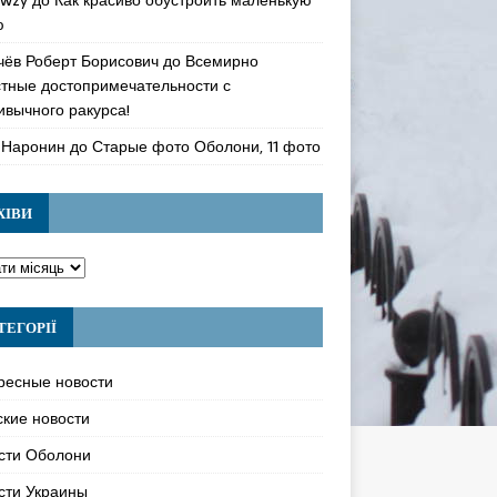
ю
чёв Роберт Борисович
до
Всемирно
стные достопримечательности с
ивычного ракурса!
 Наронин
до
Старые фото Оболони, 11 фото
ХІВИ
ТЕГОРІЇ
ресные новости
ские новости
сти Оболони
сти Украины