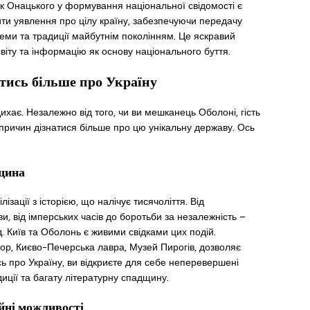
к Онацького у формування національної свідомості є
ти уявлення про цілу країну, забезпечуючи передачу
 теми та традиції майбутнім поколінням. Це яскравий
світу та інформацію як основу національного буття.
атись більше про Україну
дихає. Незалежно від того, чи ви мешканець Оболоні, гість
ч причин дізнатися більше про цю унікальну державу. Ось
.
дщина
ізації з історією, що налічує тисячоліття. Від
и, від імперських часів до боротьби за незалежність –
. Київ та Оболонь є живими свідками цих подій.
бор, Києво-Печерська лавра, Музей Пирогів, дозволяє
ь про Україну, ви відкриєте для себе неперевершені
диції та багату літературну спадщину.
йні можливості