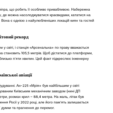
іпра, що робить її особливо привабливою. Набережна
у, де можна насолоджуватися краєвидами, кататися на
. Вона є однією з найулюбленіших локацій киян та гостей
вітовий рекорд
м у світі, і станція «Арсенальна» по праву вважається
ина становить 105,5 метрів. Щоб дістатися до платформи,
близько п’яти хвилин. Цей факт підкреслює інженерну
аїнської авіації
удуванні. Ан-225 «Мрія» був найбільшим у світі
дованим Київським механічним заводом (нині ДП
три, розмах крил – 88,4 метра. На жаль, літак був
ння Росії у 2022 році, але його пам’ять залишається
 думки та прагнення до перемог.