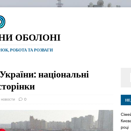
ИНИ ОБОЛОНІ
ИНОК, РОБОТА ТА РОЗВАГИ
 України: національні
сторінки
 новости
0
НЕ
Сіме
Києва
році