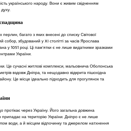
ність українського народу. Вони є живим свідченням
 духу.
а спадщина
 перлин, багато з яких внесені до списку Світової
обор, збудований у XI столітті за часів Ярослава
на у 1051 році. Ці пам’ятки є не лише видатними зразками
ентрами України.
нки. Це сучасні житлові комплекси, мальовнича Оболонська
метрів вздовж Дніпра, та нещодавно відкрита пішохідна
йону. Це місце ідеально підходить для прогулянок та
аїни
о протікає через Україну. Його загальна довжина
тр припадає на територію України. Дніпро є не лише
ом води, а й місцем відпочинку та джерелом натхнення