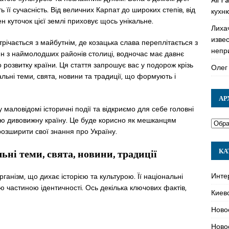
 її сучасність. Від величних Карпат до широких степів, від
кухн
ен куточок цієї землі приховує щось унікальне.
Лиха
изве
стрічається з майбутнім, де козацька слава переплітається з
непр
н з наймолодших районів столиці, водночас має давнє
 розвитку країни. Ця стаття запрошує вас у подорож крізь
Олег
льні теми, свята, новини та традиції, що формують і
АР
маловідомі історичні події та відкриємо для себе головні
цю дивовижну країну. Це буде корисно як мешканцям
 розширити свої знання про Україну.
КА
ьні теми, свята, новини, традиції
Инте
рганізм, що дихає історією та культурою. Її національні
ою частиною ідентичності. Ось декілька ключових фактів,
Киев
Ново
Ново