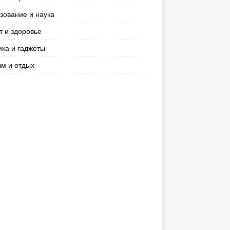
зование и наука
т и здоровье
ика и гаджеты
зм и отдых