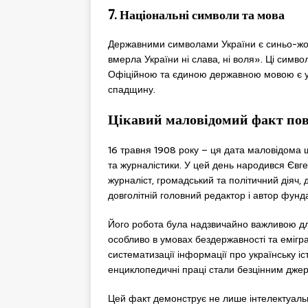
7. Національні символи та мова
Державними символами України є синьо-жов
вмерла України ні слава, ні воля». Ці симво
Офіційною та єдиною державною мовою є укр
спадщину.
Цікавий маловідомий факт пов’
16 травня 1908 року – ця дата маловідома ш
та журналістики. У цей день народився Євг
журналіст, громадський та політичний діяч,
довголітній головний редактор і автор фунд
Його робота була надзвичайно важливою для
особливо в умовах бездержавності та емігра
систематизації інформації про українську іст
енциклопедичні праці стали безцінним джере
Цей факт демонструє не лише інтелектуальн