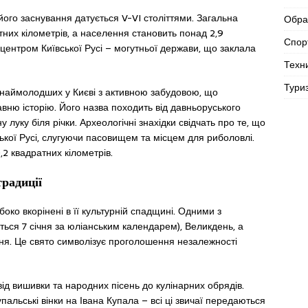
його заснування датується V-VI століттями. Загальна
Обра
них кілометрів, а населення становить понад 2,9
Спор
в центром Київської Русі – могутньої держави, що заклала
Техн
Тури
 наймолодших у Києві з активною забудовою, що
авню історію. Його назва походить від давньоруського
луку біля річки. Археологічні знахідки свідчать про те, що
ької Русі, слугуючи пасовищем та місцем для риболовлі.
2 квадратних кілометрів.
традиції
боко вкорінені в її культурній спадщині. Одними з
ться 7 січня за юліанським календарем), Великдень, а
ня. Це свято символізує проголошення незалежності
від вишивки та народних пісень до кулінарних обрядів.
пальські вінки на Івана Купала – всі ці звичаї передаються