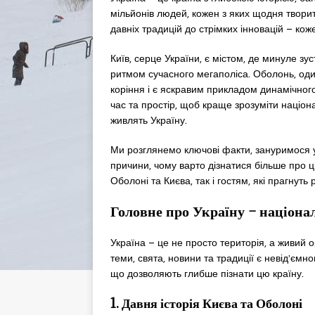
мільйонів людей, кожен з яких щодня творить
давніх традицій до стрімких інновацій – кож
Київ, серце України, є містом, де минуле зу
ритмом сучасного мегаполіса. Оболонь, оди
коріння і є яскравим прикладом динамічного
час та простір, щоб краще зрозуміти націона
живлять Україну.
Ми розглянемо ключові факти, зануримося у 
причини, чому варто дізнатися більше про 
Оболоні та Києва, так і гостям, які прагнуть
Головне про Україну – націонал
Україна – це не просто територія, а живий о
теми, свята, новини та традиції є невід’ємн
що дозволяють глибше пізнати цю країну.
1. Давня історія Києва та Оболоні