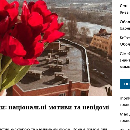
Літні
Києві
Обол
барні
Київс
Оболо
Сімей
знай
моме
ОС
mon
техн
ни: національні мотиви та невідомі
Mao
техн
багатою культурою та незламним духом. Вона є домом для
Ali F