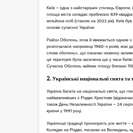
Київ – одна з найстаріших столиць Європи, 
площа міста складає приблизно 839 квадрат
мільйона осіб (станом на 2022 рік). Київ бу
основи сучасної України.
Район Оболонь, хоча й вважається одним з
розпочалася наприкінці 1960-х років, має д
слова «болонь», що означає низинну заливну 
ця територія була заселена ще у часи Київс
Сучасна Оболонь займає площу близько 110,
2. Українські національні свята та 
Україна багата на національні свята, що гли
найважливіших є Різдво Христове (відзначає
також День Незалежності України – 24 серп
країни у 1991 році.
Українські традиції пронизують усе життя – 
Колядки на Різдво, писанки на Великдень, ку