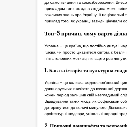
до самопізнання та самозбереження. Внесо
прикладом того, як одна людина може зміни
важливих знань про Україну, її національні
приклад того, як українці завжди цінували о
Топ-5 причин, чому варто дізн
Україна – це країна, що постійно дивує і на
Києва, чи просто цікавитеся світом, є безлі
п’ять головних мотивів, які варто розглянути
1. Багата історія та культурна спа
Україна – це колиска східнослов’янської цивіл
давньоруських князівств до козацької держав
кожен період залишив свій незгладимий слід
Відвідування таких місць, як Софійський со
доторкнутися до величі минулого. Дізнавшис
архітектурні шедеври, унікальні народні тра
2. Природні ландшафти та рекреаці