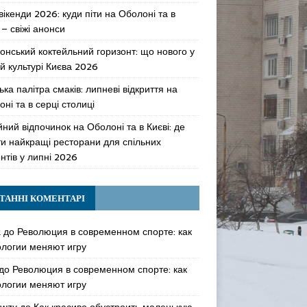
 вікенди 2026: куди піти на Оболоні та в
 – свіжі анонси
онський коктейльний горизонт: що нового у
й культурі Києва 2026
ька палітра смаків: липневі відкриття на
ні та в серці столиці
ний відпочинок на Оболоні та в Києві: де
ти найкращі ресторани для спільних
нтів у липні 2026
ТАННІ КОМЕНТАРІ
k
до
Революция в современном спорте: как
ологии меняют игру
до
Революция в современном спорте: как
ологии меняют игру
awzy
до
Как красиво обустроить маленькую