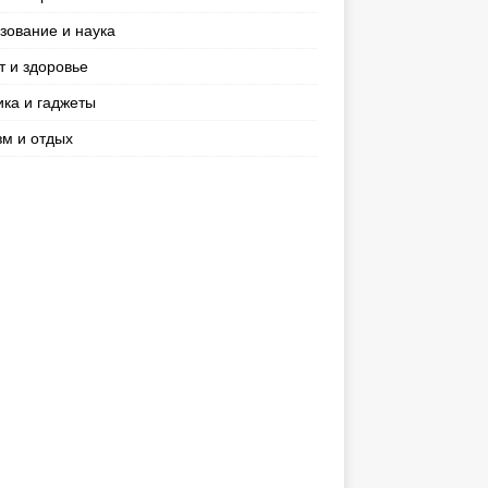
зование и наука
т и здоровье
ика и гаджеты
зм и отдых