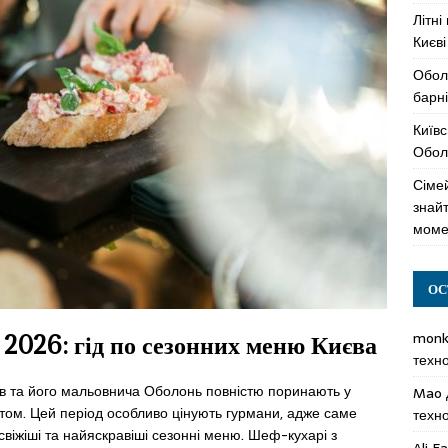
Літні
Києві
Обол
барні
Київс
Оболо
Сімей
знай
моме
ОС
mon
 2026: гід по сезонних меню Києва
техн
їв та його мальовнича Оболонь повністю поринають у
Mao
том. Цей період особливо цінують гурмани, адже саме
техн
свіжіші та найяскравіші сезонні меню. Шеф-кухарі з
Ali F