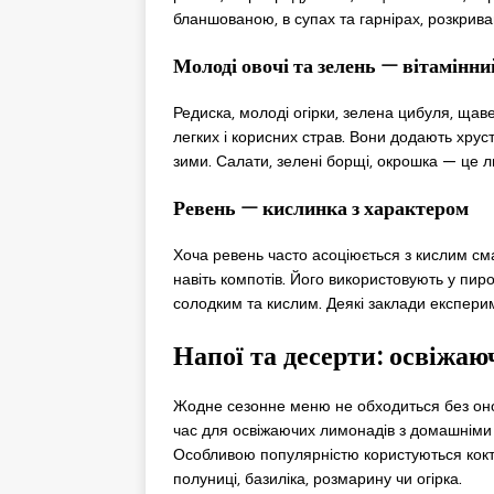
бланшованою, в супах та гарнірах, розкрива
Молоді овочі та зелень — вітамінни
Редиска, молоді огірки, зелена цибуля, щаве
легких і корисних страв. Вони додають хрустк
зими. Салати, зелені борщі, окрошка — це 
Ревень — кислинка з характером
Хоча ревень часто асоціюється з кислим смак
навіть компотів. Його використовують у пир
солодким та кислим. Деякі заклади експери
Напої та десерти: освіжаю
Жодне сезонне меню не обходиться без оно
час для освіжаючих лимонадів з домашніми с
Особливою популярністю користуються кокте
полуниці, базиліка, розмарину чи огірка.