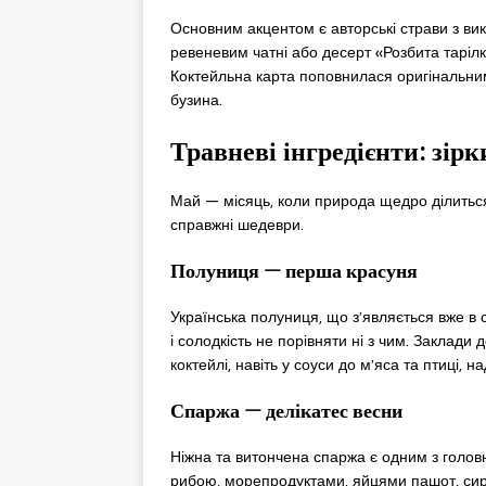
Основним акцентом є авторські страви з ви
ревеневим чатні або десерт «Розбита таріл
Коктейльна карта поповнилася оригінальними
бузина.
Травневі інгредієнти: зір
Май — місяць, коли природа щедро ділиться
справжні шедеври.
Полуниця — перша красуня
Українська полуниця, що з’являється вже в 
і солодкість не порівняти ні з чим. Заклади до
коктейлі, навіть у соуси до м’яса та птиці, 
Спаржа — делікатес весни
Ніжна та витончена спаржа є одним з головн
рибою, морепродуктами, яйцями пашот, сир