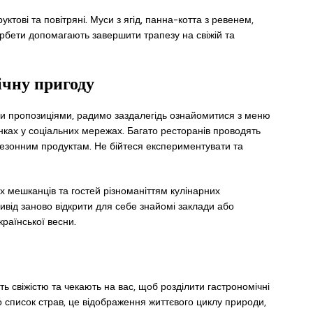
ктові та повітряні. Муси з ягід, панна-котта з ревенем,
сорбети допомагають завершити трапезу на свіжій та
ічну пригоду
 пропозиціями, радимо заздалегідь ознайомитися з меню
рінках у соціальних мережах. Багато ресторанів проводять
 сезонним продуктам. Не бійтеся експериментувати та
їх мешканців та гостей різноманіттям кулінарних
від заново відкрити для себе знайомі заклади або
країнської весни.
ь свіжістю та чекають на вас, щоб розділити гастрономічні
 список страв, це відображення життєвого циклу природи,