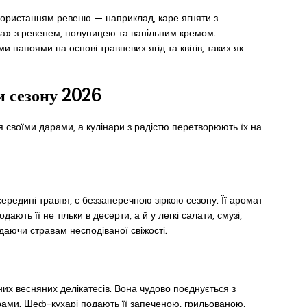
користанням ревеню — наприклад, каре ягняти з
ка» з ревенем, полуницею та ванільним кремом.
 напоями на основі травневих ягід та квітів, таких як
ки сезону 2026
 своїми дарами, а кулінари з радістю перетворюють їх на
середині травня, є беззаперечною зіркою сезону. Її аромат
дають її не тільки в десерти, а й у легкі салати, смузі,
надаючи стравам несподіваної свіжості.
их весняних делікатесів. Вона чудово поєднується з
ами. Шеф-кухарі подають її запеченою, грильованою,