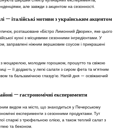
онують ширший спектр кулінарних експериментів,
енденціями, але завжди з акцентом на сезонності.
і — італійські мотиви з українським акцентом
уличок, розташоване «Бістро Лимонний Дворик», яке цього
ійської кухні з місцевими сезонними інгредієнтами. У
том, заправлені ніжним вершковим соусом і прикрашені
 з моцарелою, молодим горошком, прошутто та свіжою
иці — її додають у легкі салати з сиром фета та м’ятним
вом та бальзамічною глазур’ю. Напій дня — освіжаючий
айоні — гастрономічні експерименти
ним видом на місто, що знаходиться у Печерському
рономічні експерименти з сезонними продуктами. Тут
ої спаржі з трюфельною олією, а також теплий салат з
лею та беконом.