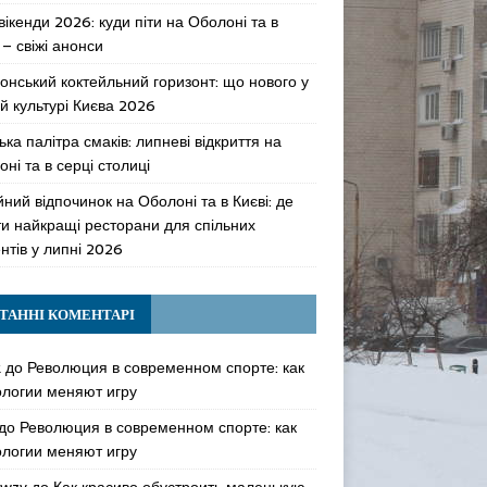
 вікенди 2026: куди піти на Оболоні та в
 – свіжі анонси
онський коктейльний горизонт: що нового у
й культурі Києва 2026
ька палітра смаків: липневі відкриття на
ні та в серці столиці
ний відпочинок на Оболоні та в Києві: де
ти найкращі ресторани для спільних
нтів у липні 2026
ТАННІ КОМЕНТАРІ
k
до
Революция в современном спорте: как
ологии меняют игру
до
Революция в современном спорте: как
ологии меняют игру
awzy
до
Как красиво обустроить маленькую