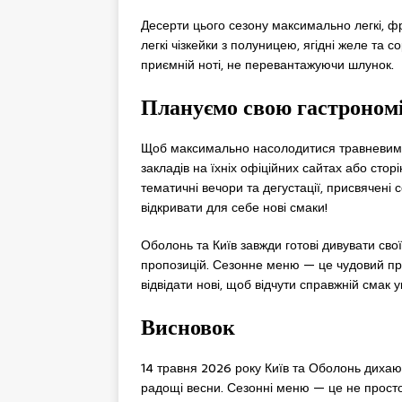
Десерти цього сезону максимально легкі, фру
легкі чізкейки з полуницею, ягідні желе та 
приємній ноті, не перевантажуючи шлунок.
Плануємо свою гастроном
Щоб максимально насолодитися травневими
закладів на їхніх офіційних сайтах або сто
тематичні вечори та дегустації, присвячені
відкривати для себе нові смаки!
Оболонь та Київ завжди готові дивувати сво
пропозицій. Сезонне меню — це чудовий при
відвідати нові, щоб відчути справжній смак у
Висновок
14 травня 2026 року Київ та Оболонь дихают
радощі весни. Сезонні меню — це не просто