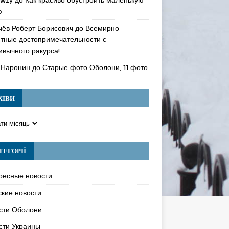
ю
чёв Роберт Борисович
до
Всемирно
стные достопримечательности с
ивычного ракурса!
 Наронин
до
Старые фото Оболони, 11 фото
ХІВИ
ТЕГОРІЇ
ресные новости
ские новости
сти Оболони
сти Украины