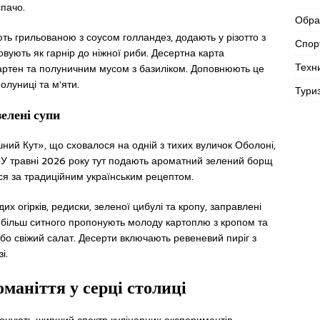
пачо.
Обра
ть грильованою з соусом голландез, додають у різотто з
Спор
вують як гарнір до ніжної риби. Десертна карта
Техн
ртен та полуничним мусом з базиліком. Доповнюють це
олуниці та м’яти.
Тури
елені супи
ий Кут», що сховалося на одній з тихих вуличок Оболоні,
 У травні 2026 року тут подають ароматний зелений борщ
ься за традиційним українським рецептом.
их огірків, редиски, зеленої цибулі та кропу, заправлені
 більш ситного пропонують молоду картоплю з кропом та
бо свіжий салат. Десерти включають ревеневий пиріг з
і.
оманіття у серці столиці