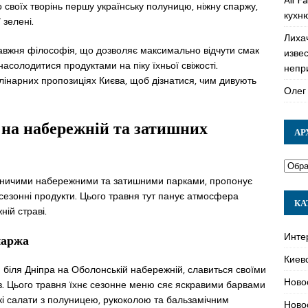
 своїх творінь першу українську полуницю, ніжну спаржу,
кухн
 зелені.
Лиха
авжня філософія, що дозволяє максимально відчути смак
изве
асолодитися продуктами на піку їхньої свіжості.
непр
інарних пропозиціях Києва, щоб дізнатися, чим дивують
Олег
 на набережній та затишних
АР
вничими набережними та затишними парками, пропонує
ь сезонні продукти. Цього травня тут панує атмосфера
КА
ній страві.
Инте
паржа
Киев
біля Дніпра на Оболонській набережній, славиться своїми
Ново
в. Цього травня їхнє сезонне меню сяє яскравими барвами
кі салати з полуницею, рукоколою та бальзамічним
Ново