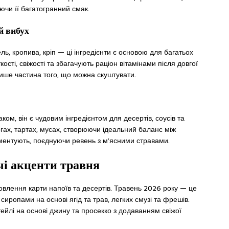
ючи її багатогранний смак.
й вибух
ль, кропива, кріп — ці інгредієнти є основою для багатьох
ості, свіжості та збагачують раціон вітамінами після довгої
лише частина того, що можна скуштувати.
ом, він є чудовим інгредієнтом для десертів, соусів та
огах, тартах, мусах, створюючи ідеальний баланс між
ментують, поєднуючи ревень з м’ясними стравами.
чі акценти травня
влення карти напоїв та десертів. Травень 2026 року — це
иропами на основі ягід та трав, легких смузі та фрешів.
йлі на основі джину та просекко з додаванням свіжої