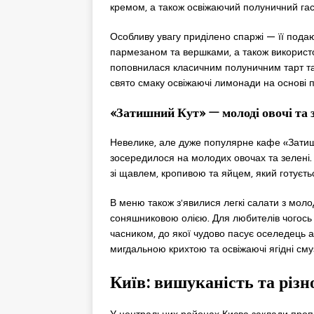
кремом, а також освіжаючий полуничний гас
Особливу увагу приділено спаржі — її подаю
пармезаном та вершками, а також використо
поповнилася класичним полуничним тарт та
свято смаку освіжаючі лимонади на основі п
«Затишний Кут» — молоді овочі та з
Невелике, але дуже популярне кафе «Затишн
зосередилося на молодих овочах та зелені.
зі щавлем, кропивою та яйцем, який готуєт
В меню також з’явилися легкі салати з молод
соняшниковою олією. Для любителів чогось
часником, до якої чудово пасує оселедець а
мигдальною крихтою та освіжаючі ягідні смуз
Київ: вишуканість та різн