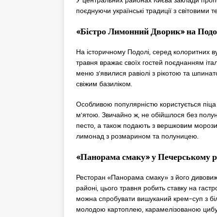
У центральних районах Києва заклади проп
поєднуючи українські традиції з світовими т
«Бістро Лимонний Дворик» на Подол
На історичному Подолі, серед колоритних в
травня вражає своїх гостей поєднанням італ
меню з’явилися равіолі з рікотою та шпина
свіжим базиліком.
Особливою популярністю користується піца
м’ятою. Звичайно ж, не обійшлося без полун
песто, а також подають з вершковим морози
лимонад з розмарином та полуницею.
«Панорама смаку» у Печерському р
Ресторан «Панорама смаку» з його дивовиж
районі, цього травня робить ставку на гаст
можна спробувати вишуканий крем-суп з біл
молодою картоплею, карамелізованою цибу