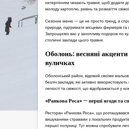
нетерпінням чекають травня, щоб додати до
молоду картоплю, ревінь та розмаїття свіжої
Сезонне меню — це не просто тренд, а спр
природи, підтримати місцевих фермерів та н
Запрошуємо вас у захопливу подорож по кул
столичні заклади цього травня.
Оболонь: весняні акценти
вуличках
Оболонський район, відомий своїми мальо
безліч закладів, які активно використовуют
легкості та свіжості, що відображається у кож
«Ранкова Роса» — перші ягоди та с
Ресторан «Ранкова Роса», що розташувався 
вишуканими стравами з локальних продукті
першої полуниці. Тут можна спробувати лег