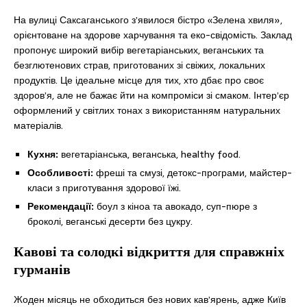
На вулиці Саксаганського з’явилося бістро «Зелена хвиля»,
орієнтоване на здорове харчування та еко-свідомість. Заклад
пропонує широкий вибір вегетаріанських, веганських та
безглютенових страв, приготованих зі свіжих, локальних
продуктів. Це ідеальне місце для тих, хто дбає про своє
здоров’я, але не бажає йти на компроміси зі смаком. Інтер’єр
оформлений у світлих тонах з використанням натуральних
матеріалів.
Кухня:
вегетаріанська, веганська, healthy food.
Особливості:
фреші та смузі, детокс-програми, майстер-
класи з приготування здорової їжі.
Рекомендації:
боул з кіноа та авокадо, суп-пюре з
броколі, веганські десерти без цукру.
Кавові та солодкі відкриття для справжніх
гурманів
Жоден місяць не обходиться без нових кав’ярень, адже Київ