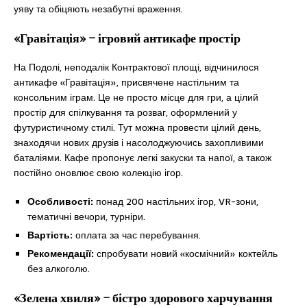
уяву та обіцяють незабутні враження.
«Гравітація» – ігровий антикафе простір
На Подолі, неподалік Контрактової площі, відчинилося
антикафе «Гравітація», присвячене настільним та
консольним іграм. Це не просто місце для гри, а цілий
простір для спілкування та розваг, оформлений у
футуристичному стилі. Тут можна провести цілий день,
знаходячи нових друзів і насолоджуючись захопливими
баталіями. Кафе пропонує легкі закуски та напої, а також
постійно оновлює свою колекцію ігор.
Особливості:
понад 200 настільних ігор, VR-зони,
тематичні вечори, турніри.
Вартість:
оплата за час перебування.
Рекомендації:
спробувати новий «космічний» коктейль
без алкоголю.
«Зелена хвиля» – бістро здорового харчування