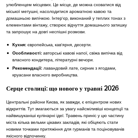
улюбленцем місцевих. Це місце, де можна сховатися від
міської метушні, насолодитися ароматною кавою та
домашньою випічкою. Інтер’єр, виконаний у теплих тонах з
елементами вінтажу, створює відчуття домашнього затишку
та запрошує на довгі неспішні розмови.
Кухня:
європейська, кав’ярня, десерти.
Особливості:
авторські кавові напої, свіжа випічка від
власного кондитера, літературні вечори.
Рекомендації:
лавандовий лате, сирник з ягодами,
круасани власного виробництва.
Серце столиці: що нового у травні 2026
Центральні райони Києва, як завжди, є епіцентром нових
відкриттів. Тут змагаються за увагу найсміливіші концепції та
найвишуканіші кулінарні ідеї. Травень приніс у цю частину
міста кілька вельми цікавих закладів, які обіцяють стати
новими точками притяжіння для гурманів та поціновувачів
якісного відпочинку.