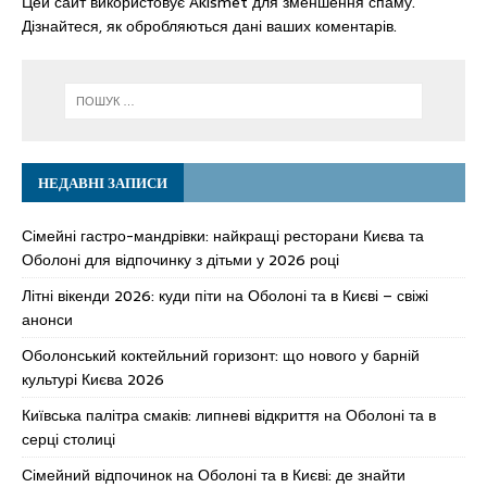
Цей сайт використовує Akismet для зменшення спаму.
Дізнайтеся, як обробляються дані ваших коментарів.
НЕДАВНІ ЗАПИСИ
Сімейні гастро-мандрівки: найкращі ресторани Києва та
Оболоні для відпочинку з дітьми у 2026 році
Літні вікенди 2026: куди піти на Оболоні та в Києві – свіжі
анонси
Оболонський коктейльний горизонт: що нового у барній
культурі Києва 2026
Київська палітра смаків: липневі відкриття на Оболоні та в
серці столиці
Сімейний відпочинок на Оболоні та в Києві: де знайти