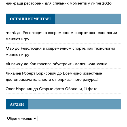
найкращі ресторани для спільних моментів у липні 2026
ОСТАННІ КОМЕНТАРІ
monk
до
Революция в современном спорте: как технологии
меняют игру
Mao
до
Революция в современном спорте: как технологии
меняют игру
Ali Fawzy
до
Как красиво обустроить маленькую кухню
Лихачёв Роберт Борисович
до
Всемирно известные
достопримечательности с непривычного ракурса!
Олег Наронин
до
Старые фото Оболони, 11 фото
АРХІВИ