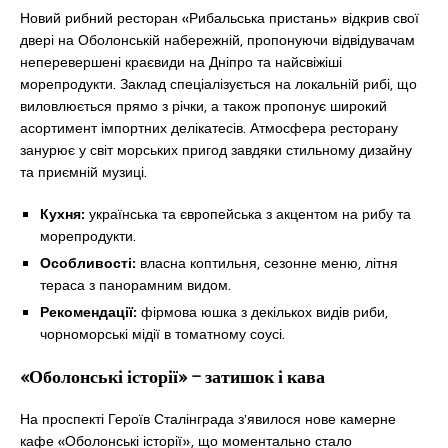
Новий рибний ресторан «Рибальська пристань» відкрив свої
двері на Оболонській набережній, пропонуючи відвідувачам
неперевершені краєвиди на Дніпро та найсвіжіші
морепродукти. Заклад спеціалізується на локальній рибі, що
виловлюється прямо з річки, а також пропонує широкий
асортимент імпортних делікатесів. Атмосфера ресторану
занурює у світ морських пригод завдяки стильному дизайну
та приємній музиці.
Кухня:
українська та європейська з акцентом на рибу та
морепродукти.
Особливості:
власна коптильня, сезонне меню, літня
тераса з панорамним видом.
Рекомендації:
фірмова юшка з декількох видів риби,
чорноморські мідії в томатному соусі.
«Оболонські історії» – затишок і кава
На проспекті Героїв Сталінграда з’явилося нове камерне
кафе «Оболонські історії», що моментально стало