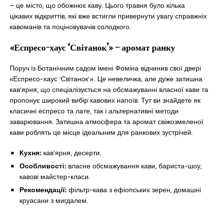
– це місто, що обожнює каву. Цього травня було кілька
цікавих відкриттів, які вже встигли привернути увагу справжніх
кавоманів та поціновувачів солодкого.
«Еспресо-хаус ‘Світанок’» – аромат ранку
Поруч із Ботанічним садом імені Фоміна відчинив свої двері
«Еспресо-хаус ‘Світанок’». Це невеличка, але дуже затишна
кав’ярня, що спеціалізується на обсмажуванні власної кави та
пропонує широкий вибір кавових напоїв. Тут ви знайдете як
класичні еспресо та лате, так і альтернативні методи
заварювання. Затишна атмосфера та аромат свіжозмеленої
кави роблять це місце ідеальним для ранкових зустрічей.
Кухня:
кав’ярня, десерти.
Особливості:
власне обсмажування кави, бариста-шоу,
кавові майстер-класи.
Рекомендації:
фільтр-кава з ефіопських зерен, домашні
круасани з мигдалем.