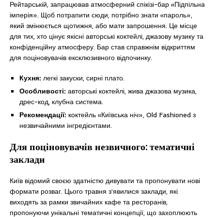
Рейтарській, запрацював атмосферний спікізі-бар «Підпільна
імперія». Щоб потрапити сюди, потрібно знати «пароль»,
який змінюється щотижня, або мати запрошення. Це місце
для тих, хто цінує якісні авторські коктейлі, джазову музику та
конфіденційну атмосферу. Бар став справжнім відкриттям
для поціновувачів ексклюзивного відпочинку.
Кухня:
легкі закуски, сирні плато.
Особливості:
авторські коктейлі, жива джазова музика,
дрес-код, клубна система.
Рекомендації:
коктейль «Київська ніч», Old Fashioned з
незвичайними інгредієнтами.
Для поціновувачів незвичного: тематичні
заклади
Київ відомий своєю здатністю дивувати та пропонувати нові
формати розваг. Цього травня з’явилися заклади, які
виходять за рамки звичайних кафе та ресторанів,
пропонуючи унікальні тематичні концепції, що захоплюють