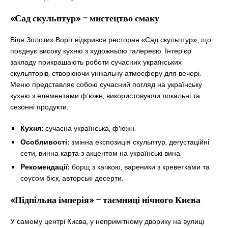
«Сад скульптур» – мистецтво смаку
Біля Золотих Воріт відкрився ресторан «Сад скульптур», що
поєднує високу кухню з художньою галереєю. Інтер’єр
закладу прикрашають роботи сучасних українських
скульпторів, створюючи унікальну атмосферу для вечері.
Меню представляє собою сучасний погляд на українську
кухню з елементами ф’южн, використовуючи локальні та
сезонні продукти.
Кухня:
сучасна українська, ф’южн.
Особливості:
змінна експозиція скульптур, дегустаційні
сети, винна карта з акцентом на українські вина.
Рекомендації:
борщ з качкою, вареники з креветками та
соусом біск, авторські десерти.
«Підпільна імперія» – таємниці нічного Києва
У самому центрі Києва, у непримітному дворику на вулиці