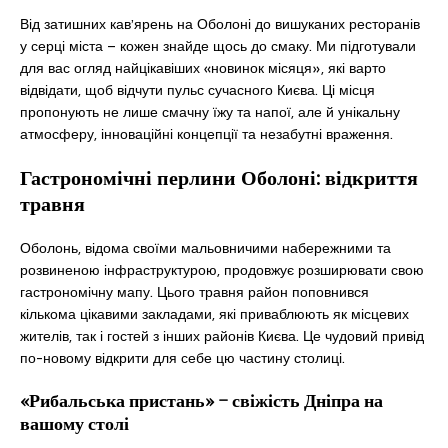
Від затишних кав’ярень на Оболоні до вишуканих ресторанів
у серці міста – кожен знайде щось до смаку. Ми підготували
для вас огляд найцікавіших «новинок місяця», які варто
відвідати, щоб відчути пульс сучасного Києва. Ці місця
пропонують не лише смачну їжу та напої, але й унікальну
атмосферу, інноваційні концепції та незабутні враження.
Гастрономічні перлини Оболоні: відкриття
травня
Оболонь, відома своїми мальовничими набережними та
розвиненою інфраструктурою, продовжує розширювати свою
гастрономічну мапу. Цього травня район поповнився
кількома цікавими закладами, які приваблюють як місцевих
жителів, так і гостей з інших районів Києва. Це чудовий привід
по-новому відкрити для себе цю частину столиці.
«Рибальська пристань» – свіжість Дніпра на
вашому столі