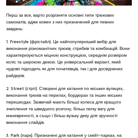
Перш за все, варто розрізняти основні типи трюкових
самокатів, адже кожен з них призначений для певних
завдань:
1. Freestyle (фрістайл). Це найпопулярніший вибір для
виконання різноманітних трюків, стрибків та комбінацій. Вони
характеризуються міцною конструкцією, середнім розміром
коліс та широкою декою. Це універсальний варіант, який
чудово підходить як для початківців, так і для досвідчених
райдерів.
2. Street (стріт). Створені для катання по міських вулицях,
виконання трюків на перилах, бордюрах та інших міських
перешкодах. Зазвичай мають більші колеса для кращого
зчеплення та швидшого розгону, більш легку вагу для
маневреності, а също і більш вузьку деку для зручності
виконання слайдів.
3. Park (парк). Призначені для катання у скейт-парках, на