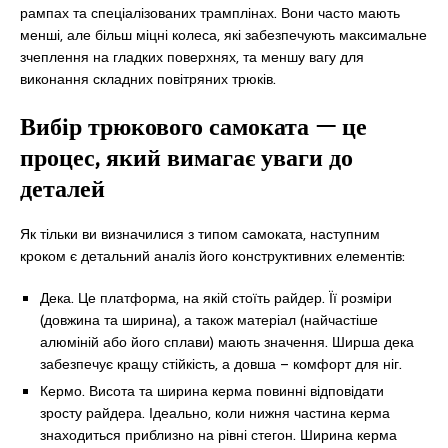
рампах та спеціалізованих трамплінах. Вони часто мають
менші, але більш міцні колеса, які забезпечують максимальне
зчеплення на гладких поверхнях, та меншу вагу для
виконання складних повітряних трюків.
Вибір трюкового самоката — це
процес, який вимагає уваги до
деталей
Як тільки ви визначилися з типом самоката, наступним
кроком є детальний аналіз його конструктивних елементів:
Дека. Це платформа, на якій стоїть райдер. Її розміри
(довжина та ширина), а також матеріал (найчастіше
алюміній або його сплави) мають значення. Ширша дека
забезпечує кращу стійкість, а довша – комфорт для ніг.
Кермо. Висота та ширина керма повинні відповідати
зросту райдера. Ідеально, коли нижня частина керма
знаходиться приблизно на рівні стегон. Ширина керма