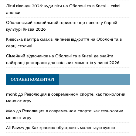
Літні вікенди 2026: куди піти на Оболоні та в Києві – свіжі
анонси
Оболонський коктейльний горизонт: що нового у барній
культурі Києва 2026
Київська палітра смаків: липневі відкриття на Оболоні та в
серці столиці
Сімейний відпочинок на Оболоні та в Києві: де знайти
найкращі ресторани для спільних моментів у липні 2026
ОСТАННІ КОМЕНТАРІ
monk
до
Революция в современном спорте: как технологии
меняют игру
Mao
до
Революция в современном спорте: как технологии
меняют игру
Ali Fawzy
до
Как красиво обустроить маленькую кухню