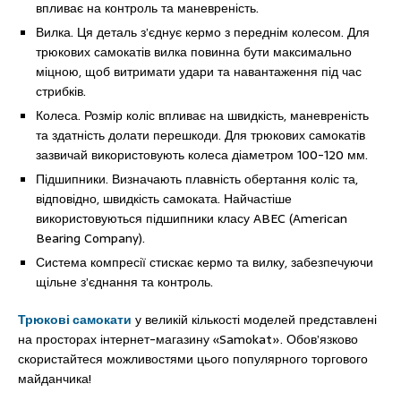
впливає на контроль та маневреність.
Вилка. Ця деталь з’єднує кермо з переднім колесом. Для
трюкових самокатів вилка повинна бути максимально
міцною, щоб витримати удари та навантаження під час
стрибків.
Колеса. Розмір коліс впливає на швидкість, маневреність
та здатність долати перешкоди. Для трюкових самокатів
зазвичай використовують колеса діаметром 100-120 мм.
Підшипники. Визначають плавність обертання коліс та,
відповідно, швидкість самоката. Найчастіше
використовуються підшипники класу ABEC (American
Bearing Company).
Система компресії стискає кермо та вилку, забезпечуючи
щільне з’єднання та контроль.
Трюкові самокати
у великій кількості моделей представлені
на просторах інтернет-магазину «Samokat». Обов’язково
скористайтеся можливостями цього популярного торгового
майданчика!