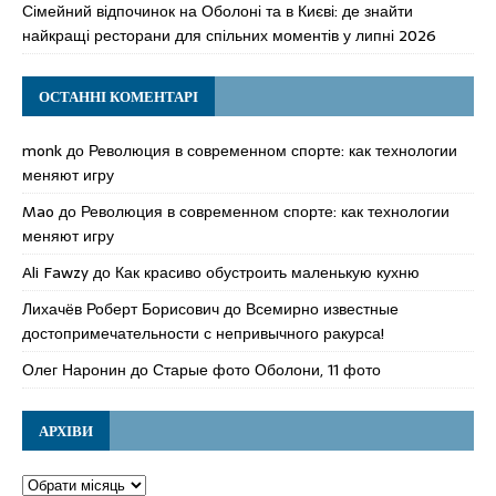
Сімейний відпочинок на Оболоні та в Києві: де знайти
найкращі ресторани для спільних моментів у липні 2026
ОСТАННІ КОМЕНТАРІ
monk
до
Революция в современном спорте: как технологии
меняют игру
Mao
до
Революция в современном спорте: как технологии
меняют игру
Ali Fawzy
до
Как красиво обустроить маленькую кухню
Лихачёв Роберт Борисович
до
Всемирно известные
достопримечательности с непривычного ракурса!
Олег Наронин
до
Старые фото Оболони, 11 фото
АРХІВИ