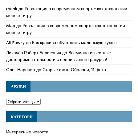
monk
до
Революция в современном спорте: как технологии
меняют игру
Mao
до
Революция в современном спорте: как технологии
меняют игру
Ali Fawzy
до
Как красиво обустроить маленькую кухню
Лихачёв Роберт Борисович
до
Всемирно известные
достопримечательности с непривычного ракурса!
Олег Наронин
до
Старые фото Оболони, 11 фото
АРХІВИ
КАТЕГОРІЇ
Интересные новости