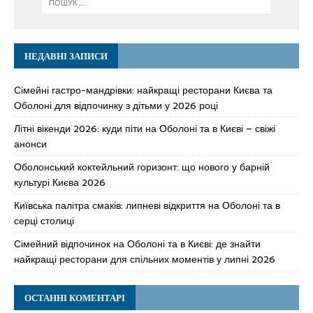
НЕДАВНІ ЗАПИСИ
Сімейні гастро-мандрівки: найкращі ресторани Києва та
Оболоні для відпочинку з дітьми у 2026 році
Літні вікенди 2026: куди піти на Оболоні та в Києві – свіжі
анонси
Оболонський коктейльний горизонт: що нового у барній
культурі Києва 2026
Київська палітра смаків: липневі відкриття на Оболоні та в
серці столиці
Сімейний відпочинок на Оболоні та в Києві: де знайти
найкращі ресторани для спільних моментів у липні 2026
ОСТАННІ КОМЕНТАРІ