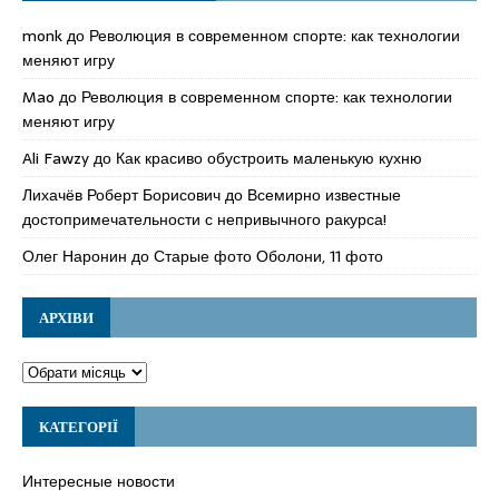
monk
до
Революция в современном спорте: как технологии
меняют игру
Mao
до
Революция в современном спорте: как технологии
меняют игру
Ali Fawzy
до
Как красиво обустроить маленькую кухню
Лихачёв Роберт Борисович
до
Всемирно известные
достопримечательности с непривычного ракурса!
Олег Наронин
до
Старые фото Оболони, 11 фото
АРХІВИ
КАТЕГОРІЇ
Интересные новости