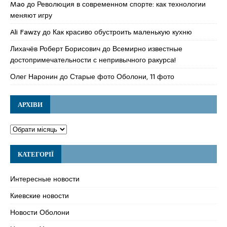
Mao
до
Революция в современном спорте: как технологии
меняют игру
Ali Fawzy
до
Как красиво обустроить маленькую кухню
Лихачёв Роберт Борисович
до
Всемирно известные
достопримечательности с непривычного ракурса!
Олег Наронин
до
Старые фото Оболони, 11 фото
АРХІВИ
КАТЕГОРІЇ
Интересные новости
Киевские новости
Новости Оболони