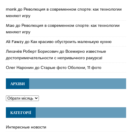
monk
до
Революция в современном спорте: как технологии
меняют игру
Mao
до
Революция в современном спорте: как технологии
меняют игру
Ali Fawzy
до
Как красиво обустроить маленькую кухню
Лихачёв Роберт Борисович
до
Всемирно известные
достопримечательности с непривычного ракурса!
Олег Наронин
до
Старые фото Оболони, 11 фото
АРХІВИ
КАТЕГОРІЇ
Интересные новости