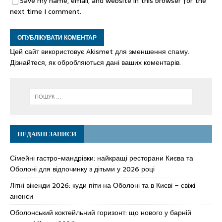
Save my name, email, and website in this browser for the
next time I comment.
Цей сайт використовує Akismet для зменшення спаму.
Дізнайтеся, як обробляються дані ваших коментарів.
НЕДАВНІ ЗАПИСИ
Сімейні гастро-мандрівки: найкращі ресторани Києва та
Оболоні для відпочинку з дітьми у 2026 році
Літні вікенди 2026: куди піти на Оболоні та в Києві – свіжі
анонси
Оболонський коктейльний горизонт: що нового у барній