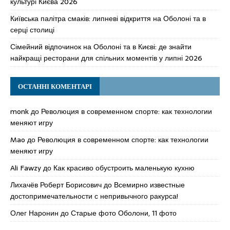
культурі Києва 2026
Київська палітра смаків: липневі відкриття на Оболоні та в
серці столиці
Сімейний відпочинок на Оболоні та в Києві: де знайти
найкращі ресторани для спільних моментів у липні 2026
ОСТАННІ КОМЕНТАРІ
monk
до
Революция в современном спорте: как технологии
меняют игру
Mao
до
Революция в современном спорте: как технологии
меняют игру
Ali Fawzy
до
Как красиво обустроить маленькую кухню
Лихачёв Роберт Борисович
до
Всемирно известные
достопримечательности с непривычного ракурса!
Олег Наронин
до
Старые фото Оболони, 11 фото