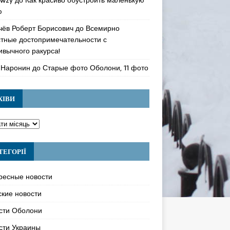
ю
чёв Роберт Борисович
до
Всемирно
стные достопримечательности с
ивычного ракурса!
 Наронин
до
Старые фото Оболони, 11 фото
ХІВИ
ТЕГОРІЇ
ресные новости
ские новости
сти Оболони
сти Украины