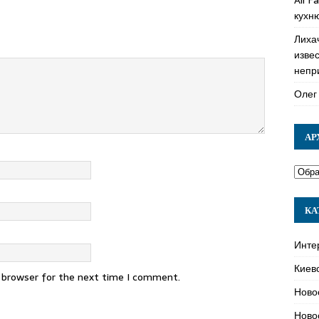
кухн
Лиха
изве
непр
Олег
АР
КА
Инте
Киев
s browser for the next time I comment.
Ново
Ново