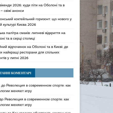
 вікенди 2026: куди піти на Оболоні та в
 – свіжі анонси
онський коктейльний горизонт: що нового у
й культурі Києва 2026
ька палітра смаків: липневі відкриття на
ні та в серці столиці
ний відпочинок на Оболоні та в Києві: де
ти найкращі ресторани для спільних
нтів у липні 2026
ТАННІ КОМЕНТАРІ
k
до
Революция в современном спорте: как
ологии меняют игру
до
Революция в современном спорте: как
ологии меняют игру
awzy
до
Как красиво обустроить маленькую