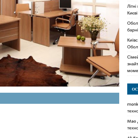
Літні
Києві
Обол
барні
Київс
Оболо
Сімей
знай
моме
ОС
mon
техн
Mao
техн
Ali F