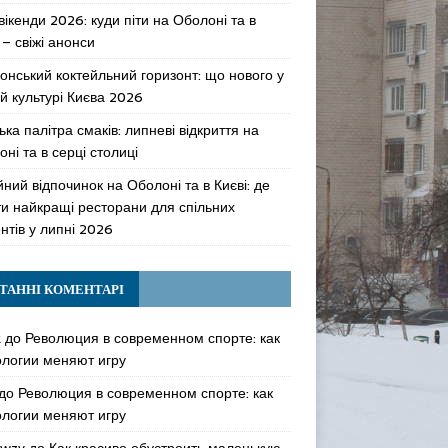
 вікенди 2026: куди піти на Оболоні та в
 – свіжі анонси
онський коктейльний горизонт: що нового у
й культурі Києва 2026
ька палітра смаків: липневі відкриття на
ні та в серці столиці
ний відпочинок на Оболоні та в Києві: де
ти найкращі ресторани для спільних
нтів у липні 2026
ТАННІ КОМЕНТАРІ
k
до
Революция в современном спорте: как
ологии меняют игру
до
Революция в современном спорте: как
ологии меняют игру
awzy
до
Как красиво обустроить маленькую