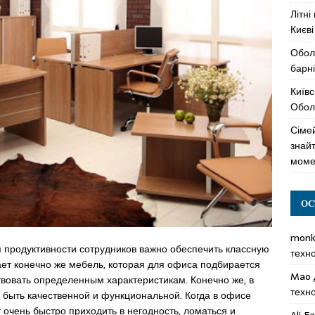
Літні
Києві
Обол
барні
Київс
Оболо
Сімей
знай
моме
ОС
mon
 продуктивности сотрудников важно обеспечить классную
техн
ет конечно же мебель, которая для офиса подбирается
Mao
вовать определенным характеристикам. Конечно же, в
техн
 быть качественной и функциональной. Когда в офисе
 очень быстро приходить в негодность, ломаться и
Ali F