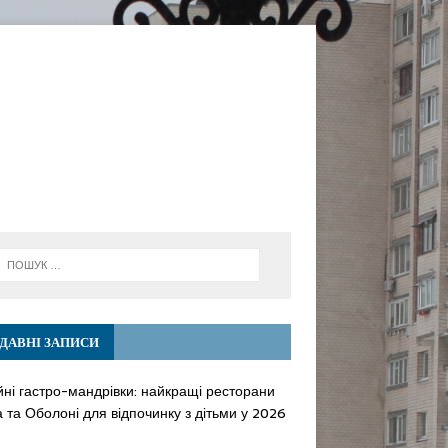
ДАВНІ ЗАПИСИ
йні гастро-мандрівки: найкращі ресторани
 та Оболоні для відпочинку з дітьми у 2026