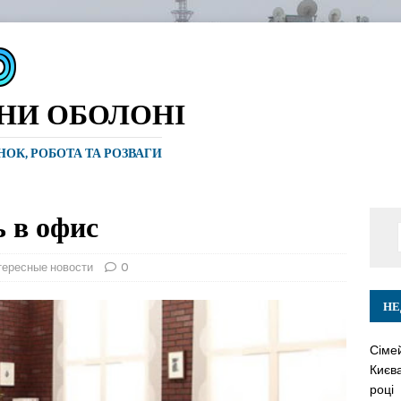
ИНИ ОБОЛОНІ
ИНОК, РОБОТА ТА РОЗВАГИ
 в офис
тересные новости
0
НЕ
Сіме
Києва
році