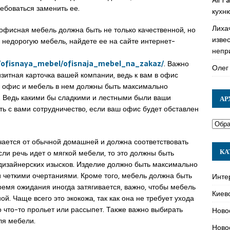
ебоваться заменить ее.
кухн
Лиха
офисная мебель должна быть не только качественной, но
изве
и недорогую мебель, найдете ее на сайте интернет-
непр
i/ofisnaya_mebel/ofisnaja_mebel_na_zakaz/
. Важно
Олег
изитная карточка вашей компании, ведь к вам в офис
 офис и мебель в нем должны быть максимально
 Ведь какими бы сладкими и лестными были ваши
АР
ть с вами сотрудничество, если ваш офис будет обставлен
чается от обычной домашней и должна соответствовать
КА
и речь идет о мягкой мебели, то это должны быть
дизайнерских изысков. Изделие должно быть максимально
четкими очертаниями. Кроме того, мебель должна быть
Инте
ремя ожидания иногда затягивается, важно, чтобы мебель
Киев
й. Чаще всего это экокожа, так как она не требует ухода
то что-то прольет или рассыпет. Также важно выбирать
Ново
ля мебели.
Ново