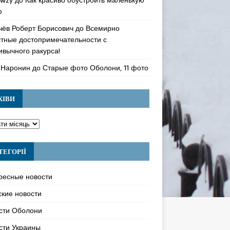
ю
чёв Роберт Борисович
до
Всемирно
стные достопримечательности с
ивычного ракурса!
 Наронин
до
Старые фото Оболони, 11 фото
ХІВИ
ТЕГОРІЇ
ресные новости
ские новости
сти Оболони
сти Украины