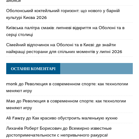
анонси
Оболонський коктейльний горизонт: що нового у барній
культурі Києва 2026
Київська палітра смаків: липневі відкриття на Оболоні та в
серці столиці
Сімейний відпочинок на Оболоні та в Києві: де знайти
найкращі ресторани для спільних моментів у липні 2026
ОСТАННІ КОМЕНТАРІ
monk
до
Революция в современном спорте: как технологии
меняют игру
Mao
до
Революция в современном спорте: как технологии
меняют игру
Ali Fawzy
до
Как красиво обустроить маленькую кухню
Лихачёв Роберт Борисович
до
Всемирно известные
достопримечательности с непривычного ракурса!