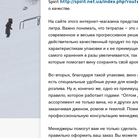
Spirit
http://spirit.net.ua/index.php?ro
о качестве.
На сайте этого интернет-магазина предста
литра. Важно понимать, что тетрапак – это 
современное и весьма прогрессивное решен
действительно качественный продукт по пр
характеристикам упаковки и к ее преимуще
самого хранения в разы увеличивается, та
которые помогает вину сохранять свой аром
Во-вторых, благодаря такой упаковке, вино
есть специальные удобные ручки для комфо
розлива. Ну и, конечно же, одно из преимущ
правило, которое работает годами: “Оптом
ассортимент не только вина, но и других ал
заканчивая джином, ромом и текилой. Поми
профессиональную консультацию менеджера
Менеджеры помогут вам не только сделать 
правильно оформить ваш заказ. Вы можете 