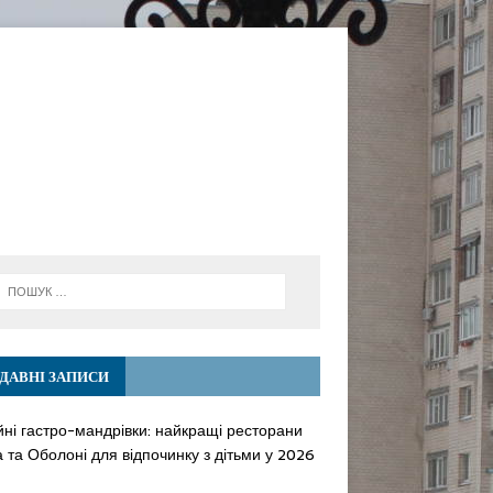
ДАВНІ ЗАПИСИ
йні гастро-мандрівки: найкращі ресторани
 та Оболоні для відпочинку з дітьми у 2026