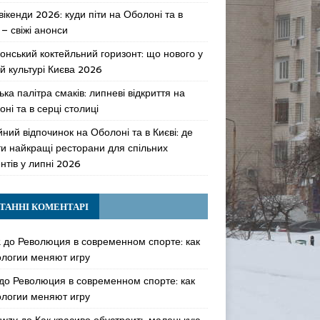
 вікенди 2026: куди піти на Оболоні та в
 – свіжі анонси
онський коктейльний горизонт: що нового у
й культурі Києва 2026
ька палітра смаків: липневі відкриття на
ні та в серці столиці
ний відпочинок на Оболоні та в Києві: де
ти найкращі ресторани для спільних
нтів у липні 2026
ТАННІ КОМЕНТАРІ
k
до
Революция в современном спорте: как
ологии меняют игру
до
Революция в современном спорте: как
ологии меняют игру
awzy
до
Как красиво обустроить маленькую