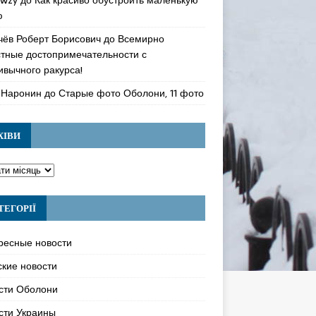
ю
чёв Роберт Борисович
до
Всемирно
стные достопримечательности с
ивычного ракурса!
 Наронин
до
Старые фото Оболони, 11 фото
ХІВИ
ТЕГОРІЇ
ресные новости
ские новости
сти Оболони
сти Украины