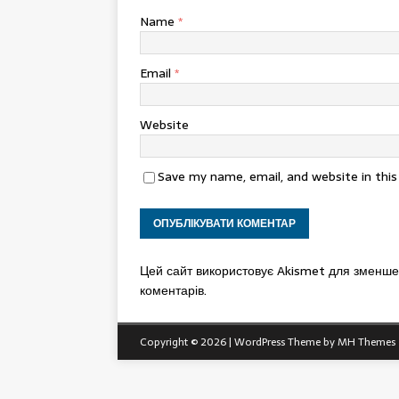
Name
*
Email
*
Website
Save my name, email, and website in thi
Цей сайт використовує Akismet для зменш
коментарів.
Copyright © 2026 | WordPress Theme by
MH Themes