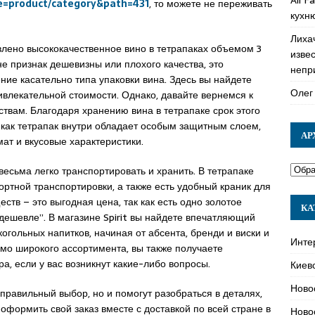
ute=product/category&path=431
, то можете не переживать
кухн
Лиха
влено высококачественное вино в тетрапаках объемом 3
изве
не признак дешевизны или плохого качества, это
непр
ие касательно типа упаковки вина. Здесь вы найдете
Олег
ивлекательной стоимости. Однако, давайте вернемся к
ствам. Благодаря хранению вина в тетрапаке срок этого
к как тетрапак внутри обладает особым защитным слоем,
АР
ат и вкусовые характеристики.
 весьма легко транспортировать и хранить. В тетрапаке
ртной транспортировки, а также есть удобный краник для
еств – это выгодная цена, так как есть одно золотое
КА
 дешевле”. В магазине Spirit вы найдете впечатляющий
когольных напитков, начиная от абсента, бренди и виски и
Инте
мо широкого ассортимента, вы также получаете
, если у вас возникнут какие-либо вопросы.
Киев
Ново
правильный выбор, но и помогут разобраться в деталях,
оформить свой заказ вместе с доставкой по всей стране в
Ново