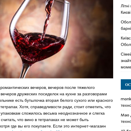
Літні
Києві
Обол
барні
Київс
Оболо
Сімей
знай
моме
ОС
романтических вечеров, вечеров после тяжелого
, вечеров дружеских посиделок на кухне за разговорами
mon
ильнике есть бутылочка вторая белого сухого или красного
техн
тетрапак. Хотя, справедливости ради, стоит отметить, что
 упаковкам сложилось весьма неоднозначное и слегка
Mao
читать, что вино в тетрапаках не может быть
техн
отря где вы его покупаете. Если это интернет-магазин
Ali F