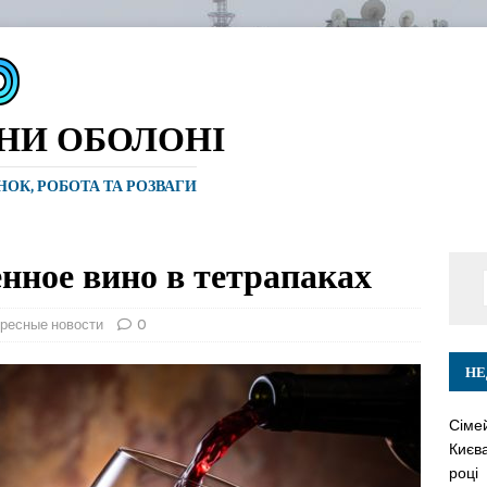
ИНИ ОБОЛОНІ
ИНОК, РОБОТА ТА РОЗВАГИ
енное вино в тетрапаках
ресные новости
0
НЕ
Сіме
Києва
році