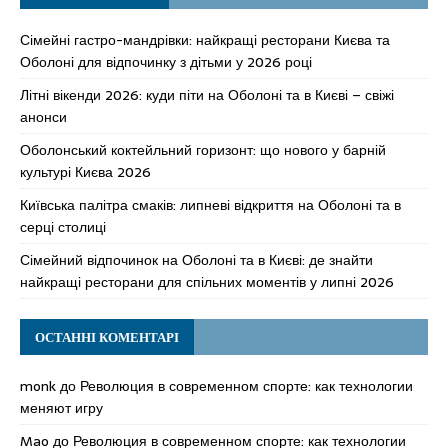
Сімейні гастро-мандрівки: найкращі ресторани Києва та
Оболоні для відпочинку з дітьми у 2026 році
Літні вікенди 2026: куди піти на Оболоні та в Києві – свіжі
анонси
Оболонський коктейльний горизонт: що нового у барній
культурі Києва 2026
Київська палітра смаків: липневі відкриття на Оболоні та в
серці столиці
Сімейний відпочинок на Оболоні та в Києві: де знайти
найкращі ресторани для спільних моментів у липні 2026
ОСТАННІ КОМЕНТАРІ
monk
до
Революция в современном спорте: как технологии
меняют игру
Mao
до
Революция в современном спорте: как технологии