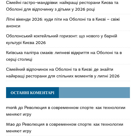
Сімейні гастро-мандрівки: найкращі ресторани Києва та
Оболоні для відпочинку з дітьми у 2026 році
Літні вікенди 2026: куди піти на Оболоні та в Києві – свіжі
анонси
Оболонський коктейльний горизонт: що нового у барній
культурі Києва 2026
Київська палітра смаків: липневі відкриття на Оболоні та в
серці столиці
Сімейний відпочинок на Оболоні та в Києві: де знайти
найкращі ресторани для спільних моментів у липні 2026
ОСТАННІ КОМЕНТАРІ
monk
до
Революция в современном спорте: как технологии
меняют игру
Mao
до
Революция в современном спорте: как технологии
меняют игру