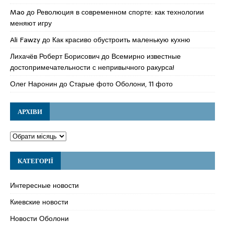
Mao
до
Революция в современном спорте: как технологии
меняют игру
Ali Fawzy
до
Как красиво обустроить маленькую кухню
Лихачёв Роберт Борисович
до
Всемирно известные
достопримечательности с непривычного ракурса!
Олег Наронин
до
Старые фото Оболони, 11 фото
АРХІВИ
КАТЕГОРІЇ
Интересные новости
Киевские новости
Новости Оболони