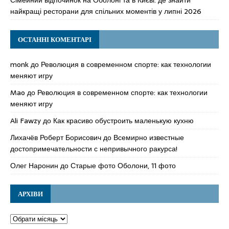
найкращі ресторани для спільних моментів у липні 2026
ОСТАННІ КОМЕНТАРІ
monk
до
Революция в современном спорте: как технологии
меняют игру
Mao
до
Революция в современном спорте: как технологии
меняют игру
Ali Fawzy
до
Как красиво обустроить маленькую кухню
Лихачёв Роберт Борисович
до
Всемирно известные
достопримечательности с непривычного ракурса!
Олег Наронин
до
Старые фото Оболони, 11 фото
АРХІВИ