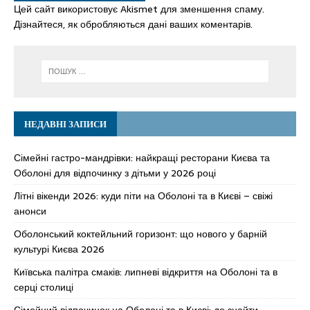
Цей сайт використовує Akismet для зменшення спаму.
Дізнайтеся, як обробляються дані ваших коментарів.
НЕДАВНІ ЗАПИСИ
Сімейні гастро-мандрівки: найкращі ресторани Києва та
Оболоні для відпочинку з дітьми у 2026 році
Літні вікенди 2026: куди піти на Оболоні та в Києві – свіжі
анонси
Оболонський коктейльний горизонт: що нового у барній
культурі Києва 2026
Київська палітра смаків: липневі відкриття на Оболоні та в
серці столиці
Сімейний відпочинок на Оболоні та в Києві: де знайти