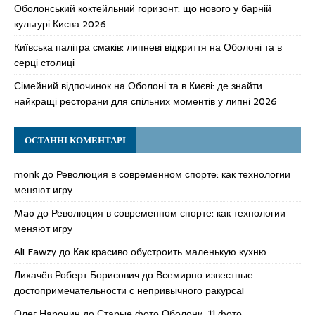
Оболонський коктейльний горизонт: що нового у барній
культурі Києва 2026
Київська палітра смаків: липневі відкриття на Оболоні та в
серці столиці
Сімейний відпочинок на Оболоні та в Києві: де знайти
найкращі ресторани для спільних моментів у липні 2026
ОСТАННІ КОМЕНТАРІ
monk
до
Революция в современном спорте: как технологии
меняют игру
Mao
до
Революция в современном спорте: как технологии
меняют игру
Ali Fawzy
до
Как красиво обустроить маленькую кухню
Лихачёв Роберт Борисович
до
Всемирно известные
достопримечательности с непривычного ракурса!
Олег Наронин
до
Старые фото Оболони, 11 фото