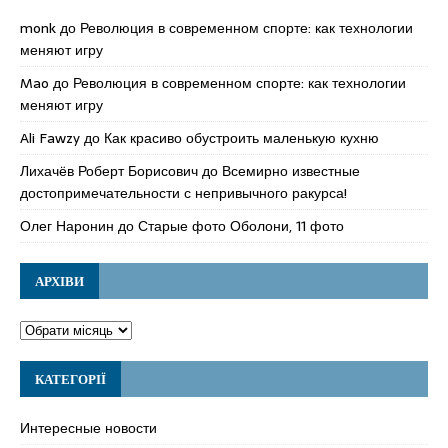
monk
до
Революция в современном спорте: как технологии
меняют игру
Mao
до
Революция в современном спорте: как технологии
меняют игру
Ali Fawzy
до
Как красиво обустроить маленькую кухню
Лихачёв Роберт Борисович
до
Всемирно известные
достопримечательности с непривычного ракурса!
Олег Наронин
до
Старые фото Оболони, 11 фото
АРХІВИ
КАТЕГОРІЇ
Интересные новости