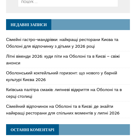
НЕДАВНІ ЗАПИСИ
Сімейні гастро-мандрівки: найкращі ресторани Києва та
Оболоні для відпочинку з дітьми у 2026 році
Літні вікенди 2026: куди піти на Оболоні та в Києві – свіжі
анонси
Оболонський коктейльний горизонт: що нового у барній
культурі Києва 2026
Київська палітра смаків: липневі відкриття на Оболоні та в
серці столиці
Сімейний відпочинок на Оболоні та в Києві: де знайти
найкращі ресторани для спільних моментів у липні 2026
ОСТАННІ КОМЕНТАРІ