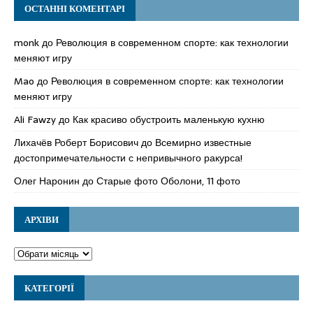
ОСТАННІ КОМЕНТАРІ
monk
до
Революция в современном спорте: как технологии
меняют игру
Mao
до
Революция в современном спорте: как технологии
меняют игру
Ali Fawzy
до
Как красиво обустроить маленькую кухню
Лихачёв Роберт Борисович
до
Всемирно известные
достопримечательности с непривычного ракурса!
Олег Наронин
до
Старые фото Оболони, 11 фото
АРХІВИ
КАТЕГОРІЇ