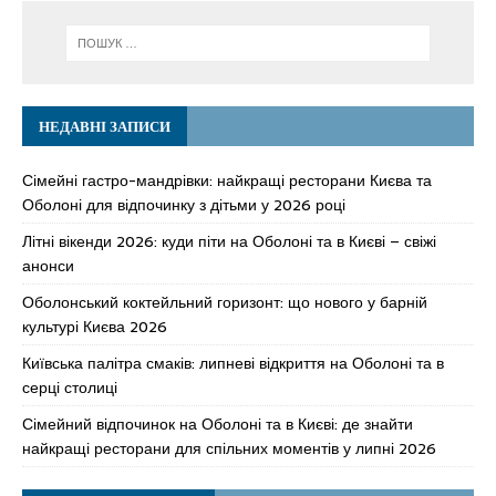
НЕДАВНІ ЗАПИСИ
Сімейні гастро-мандрівки: найкращі ресторани Києва та
Оболоні для відпочинку з дітьми у 2026 році
Літні вікенди 2026: куди піти на Оболоні та в Києві – свіжі
анонси
Оболонський коктейльний горизонт: що нового у барній
культурі Києва 2026
Київська палітра смаків: липневі відкриття на Оболоні та в
серці столиці
Сімейний відпочинок на Оболоні та в Києві: де знайти
найкращі ресторани для спільних моментів у липні 2026