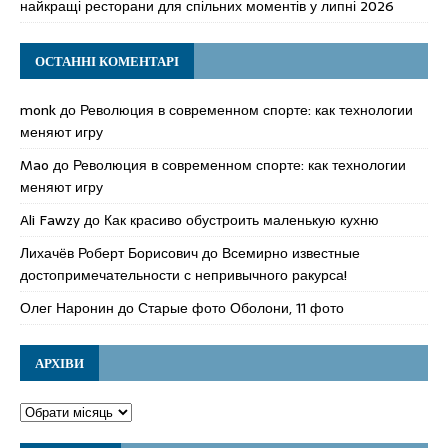
найкращі ресторани для спільних моментів у липні 2026
ОСТАННІ КОМЕНТАРІ
monk
до
Революция в современном спорте: как технологии
меняют игру
Mao
до
Революция в современном спорте: как технологии
меняют игру
Ali Fawzy
до
Как красиво обустроить маленькую кухню
Лихачёв Роберт Борисович
до
Всемирно известные
достопримечательности с непривычного ракурса!
Олег Наронин
до
Старые фото Оболони, 11 фото
АРХІВИ