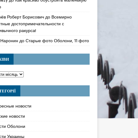
ю
чёв Роберт Борисович
до
Всемирно
стные достопримечательности с
ивычного ракурса!
 Наронин
до
Старые фото Оболони, 11 фото
ХІВИ
ТЕГОРІЇ
ресные новости
ские новости
сти Оболони
сти Украины