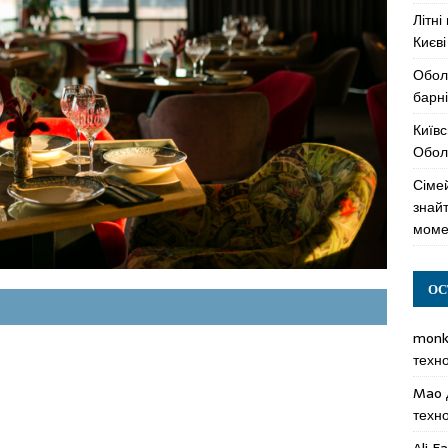
Літні
Києві
Обол
барні
Київс
Оболо
Сімей
знай
моме
ОС
mon
техн
Mao
техн
Ali F