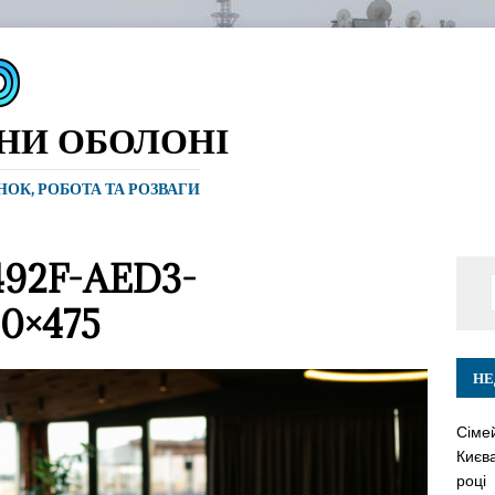
ИНИ ОБОЛОНІ
ИНОК, РОБОТА ТА РОЗВАГИ
492F-AED3-
0×475
НЕ
Сіме
Києва
році