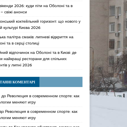
 вікенди 2026: куди піти на Оболоні та в
 – свіжі анонси
онський коктейльний горизонт: що нового у
й культурі Києва 2026
ька палітра смаків: липневі відкриття на
ні та в серці столиці
ний відпочинок на Оболоні та в Києві: де
ти найкращі ресторани для спільних
нтів у липні 2026
ТАННІ КОМЕНТАРІ
k
до
Революция в современном спорте: как
ологии меняют игру
до
Революция в современном спорте: как
ологии меняют игру
awzy
до
Как красиво обустроить маленькую