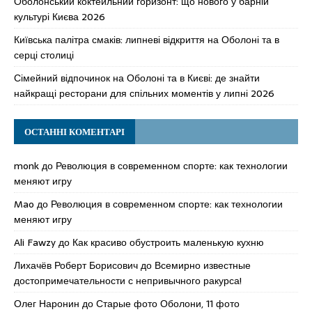
Оболонський коктейльний горизонт: що нового у барній
культурі Києва 2026
Київська палітра смаків: липневі відкриття на Оболоні та в
серці столиці
Сімейний відпочинок на Оболоні та в Києві: де знайти
найкращі ресторани для спільних моментів у липні 2026
ОСТАННІ КОМЕНТАРІ
monk
до
Революция в современном спорте: как технологии
меняют игру
Mao
до
Революция в современном спорте: как технологии
меняют игру
Ali Fawzy
до
Как красиво обустроить маленькую кухню
Лихачёв Роберт Борисович
до
Всемирно известные
достопримечательности с непривычного ракурса!
Олег Наронин
до
Старые фото Оболони, 11 фото