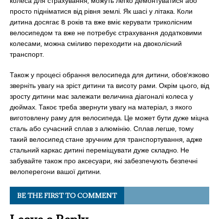
колеса для страхування, можуть легко демонтуватися або
просто підніматися від рівня землі. Як шасі у літака. Коли
дитина досягає 8 років та вже вміє керувати триколісним
велосипедом та вже не потребує страхування додатковими
колесами, можна сміливо переходити на двоколісний
транспорт.
Також у процесі обрання велосипеда для дитини, обов’язково
зверніть увагу на зріст дитини та висоту рами. Окрім цього, від
зросту дитини має залежати величина діагоналі колеса у
дюймах. Такоє треба звернути увагу на матеріал, з якого
виготовлену раму для велосипеда. Це может бути дуже міцна
сталь або сучасний сплав з алюмінію. Сплав легше, тому
такий велосипед стане зручним для транспортування, адже
стальний каркас дитині переміщувати дуже складно. Не
забувайте також про аксесуари, які забезпечують безпечні
велоперегони вашої дитини.
BE THE FIRST TO COMMENT