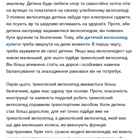
змалечку. Дитина буде любити спор та самостійно хотіти піти
на вулицю та покататися на своєму улюбленому велосипеді.
З появою велосипеда дитина забуде про електронні гаджети,
які псують зір та шкідливо впливають на здоров’я. Проте, аби
дитина насправді зацікавилася велосипедом, він повинен
бути зручним та безпечним. Тому, аби
дитячий велосипед
купити
треба звернути на деякі моменти. В першу чергу,
треба зауважити вік своєї дитини. Якщо ваш велосипедист ще
зовсім маленький, для нього підійде триколісний велосипед.
Він більш впевнено стоїть на дорозі і особливих навичок
балансування та знаходження рівноваги він не потребує.
Окрім цього, триколісний велосипед вважається більш
безпечним, адже має одразу три основи. Проте, класичність
конструкції та наявність педалей робить триколісний
велосипед справжнім транспортним засобом. Коли дитина
стає більш дорослою, для неї точно підійде вже не
триколісний велосипед, а двоколісний велосипед, який має
ще два маленьких колеса, які виконують функцію
підстраховки. Крім того, сучасні моделі велосипедів, які мають