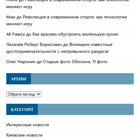
меняют игру
Mao
до
Революция в современном спорте: как технологии
меняют игру
Ali Fawzy
до
Как красиво обустроить маленькую кухню
Лихачёв Роберт Борисович
до
Всемирно известные
достопримечательности с непривычного ракурса!
Олег Наронин
до
Старые фото Оболони, 11 фото
АРХІВИ
КАТЕГОРІЇ
Интересные новости
Киевские новости