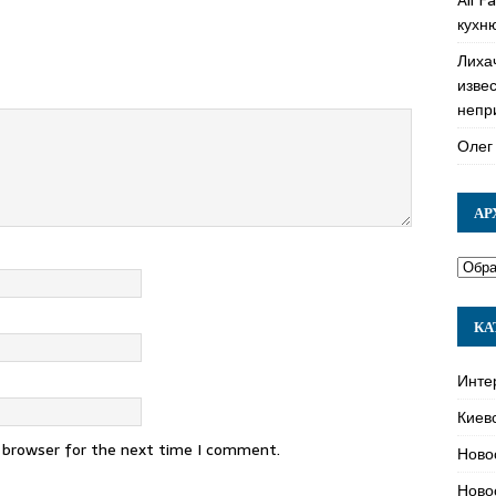
кухн
Лиха
изве
непр
Олег
АР
КА
Инте
Киев
s browser for the next time I comment.
Ново
Ново