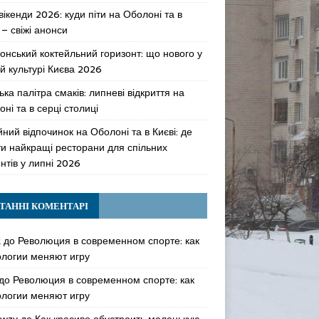
 вікенди 2026: куди піти на Оболоні та в
 – свіжі анонси
онський коктейльний горизонт: що нового у
й культурі Києва 2026
ька палітра смаків: липневі відкриття на
ні та в серці столиці
ний відпочинок на Оболоні та в Києві: де
ти найкращі ресторани для спільних
нтів у липні 2026
ТАННІ КОМЕНТАРІ
k
до
Революция в современном спорте: как
ологии меняют игру
до
Революция в современном спорте: как
ологии меняют игру
awzy
до
Как красиво обустроить маленькую