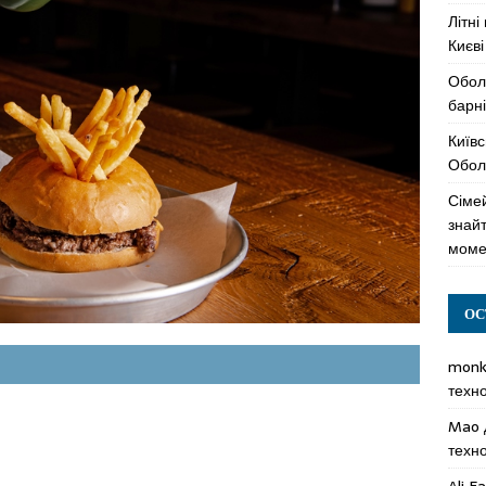
Літні
Києві
Обол
барні
Київс
Оболо
Сімей
знай
моме
ОС
mon
техн
Mao
техн
Ali F