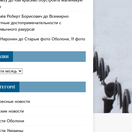
ю
чёв Роберт Борисович
до
Всемирно
стные достопримечательности с
ивычного ракурса!
 Наронин
до
Старые фото Оболони, 11 фото
ХІВИ
ТЕГОРІЇ
ресные новости
ские новости
сти Оболони
сти Украины