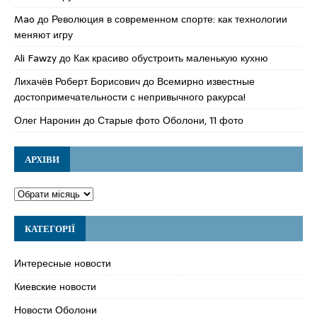
Mao
до
Революция в современном спорте: как технологии
меняют игру
Ali Fawzy
до
Как красиво обустроить маленькую кухню
Лихачёв Роберт Борисович
до
Всемирно известные
достопримечательности с непривычного ракурса!
Олег Наронин
до
Старые фото Оболони, 11 фото
АРХІВИ
КАТЕГОРІЇ
Интересные новости
Киевские новости
Новости Оболони