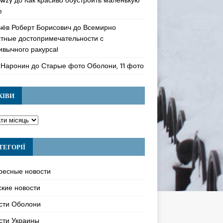
ю
чёв Роберт Борисович
до
Всемирно
стные достопримечательности с
ивычного ракурса!
 Наронин
до
Старые фото Оболони, 11 фото
ХІВИ
ТЕГОРІЇ
ресные новости
ские новости
сти Оболони
сти Украины