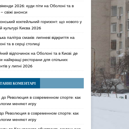
 вікенди 2026: куди піти на Оболоні та в
 – свіжі анонси
онський коктейльний горизонт: що нового у
й культурі Києва 2026
ька палітра смаків: липневі відкриття на
ні та в серці столиці
ний відпочинок на Оболоні та в Києві: де
ти найкращі ресторани для спільних
нтів у липні 2026
ТАННІ КОМЕНТАРІ
k
до
Революция в современном спорте: как
ологии меняют игру
до
Революция в современном спорте: как
ологии меняют игру
awzy
до
Как красиво обустроить маленькую