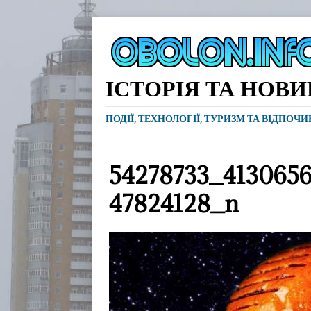
ІСТОРІЯ ТА НОВ
ПОДІЇ, ТЕХНОЛОГІЇ, ТУРИЗМ ТА ВІДПОЧ
54278733_413065
47824128_n