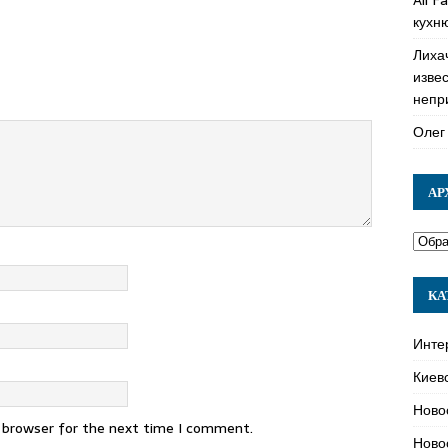
кухн
Лиха
изве
непр
Олег
АР
КА
Инте
Киев
Ново
s browser for the next time I comment.
Ново