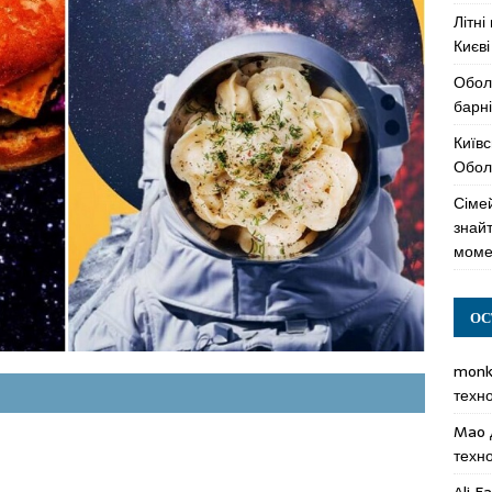
Літні
Києві
Обол
барні
Київс
Оболо
Сімей
знай
моме
ОС
mon
техн
Mao
техн
Ali F