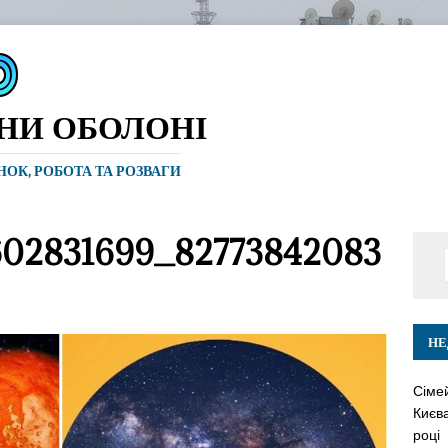
ИНИ ОБОЛОНІ
ИНОК, РОБОТА ТА РОЗВАГИ
602831699_82773842083
НЕ
Сіме
Києва
році