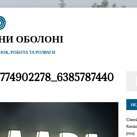
ИНИ ОБОЛОНІ
ИНОК, РОБОТА ТА РОЗВАГИ
3774902278_6385787440
НЕ
Сіме
Києва
році