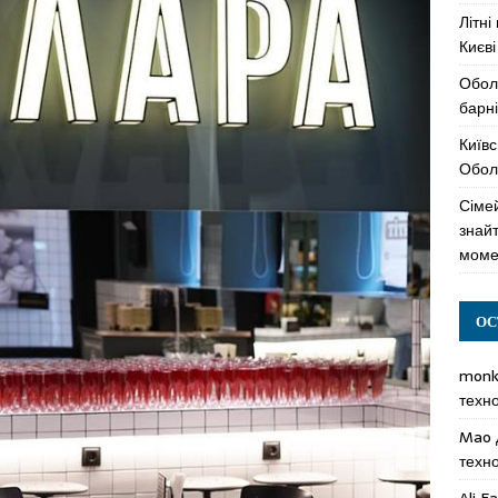
Літні
Києві
Обол
барні
Київс
Оболо
Сімей
знай
моме
ОС
mon
техн
Mao
техн
Ali F