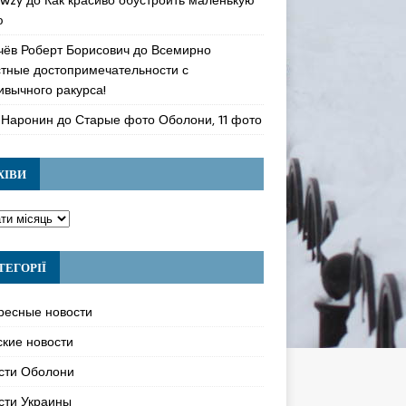
ю
чёв Роберт Борисович
до
Всемирно
стные достопримечательности с
ивычного ракурса!
 Наронин
до
Старые фото Оболони, 11 фото
ХІВИ
ТЕГОРІЇ
ресные новости
ские новости
сти Оболони
сти Украины