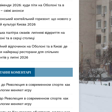
 вікенди 2026: куди піти на Оболоні та в
 – свіжі анонси
онський коктейльний горизонт: що нового у
й культурі Києва 2026
ька палітра смаків: липневі відкриття на
ні та в серці столиці
ний відпочинок на Оболоні та в Києві: де
ти найкращі ресторани для спільних
нтів у липні 2026
ТАННІ КОМЕНТАРІ
k
до
Революция в современном спорте: как
ологии меняют игру
до
Революция в современном спорте: как
ологии меняют игру
awzy
до
Как красиво обустроить маленькую