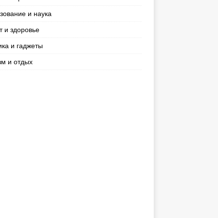
зование и наука
т и здоровье
ика и гаджеты
зм и отдых