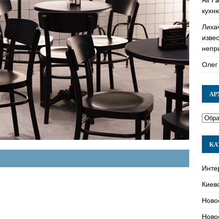
кухн
Лиха
изве
непр
Олег
АР
КА
Инте
Киев
Ново
Ново