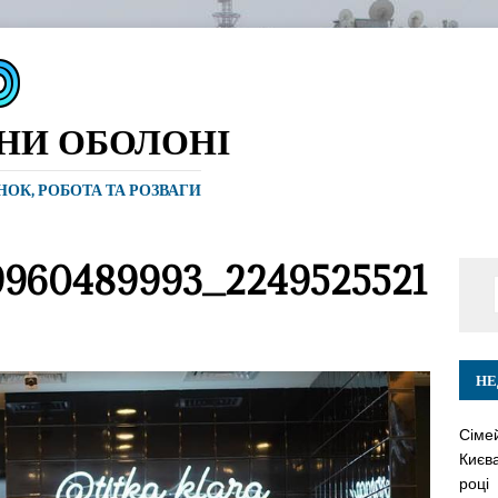
ИНИ ОБОЛОНІ
ИНОК, РОБОТА ТА РОЗВАГИ
9960489993_2249525521
НЕ
Сіме
Києва
році