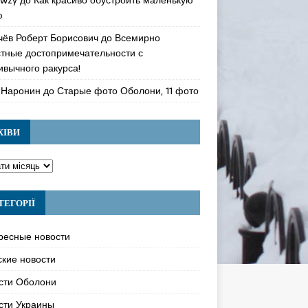
ю
чёв Роберт Борисович
до
Всемирно
стные достопримечательности с
ивычного ракурса!
 Наронин
до
Старые фото Оболони, 11 фото
ХІВИ
ТЕГОРІЇ
ресные новости
ские новости
сти Оболони
сти Украины