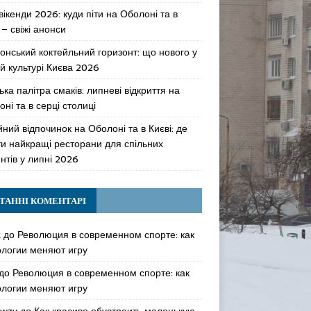
 вікенди 2026: куди піти на Оболоні та в
 – свіжі анонси
онський коктейльний горизонт: що нового у
й культурі Києва 2026
ька палітра смаків: липневі відкриття на
ні та в серці столиці
ний відпочинок на Оболоні та в Києві: де
ти найкращі ресторани для спільних
нтів у липні 2026
ТАННІ КОМЕНТАРІ
k
до
Революция в современном спорте: как
ологии меняют игру
до
Революция в современном спорте: как
ологии меняют игру
awzy
до
Как красиво обустроить маленькую