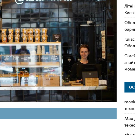
Літні
Києві
Обол
барні
Київс
Оболо
Сімей
знай
моме
ОС
mon
техн
Mao
техн
Ali F