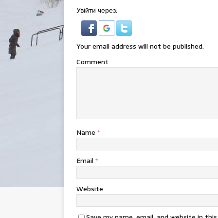
Увійти через:
Your email address will not be published.
Comment
Name
*
Email
*
Website
Save my name, email, and website in thi