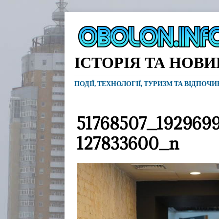
ІСТОРІЯ ТА НОВ
ПОДІЇ, ТЕХНОЛОГІЇ, ТУРИЗМ ТА ВІДПОЧ
51768507_192969
127833600_n