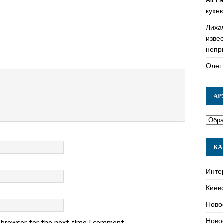
кухн
Лиха
изве
непр
Олег
АР
КА
Инте
Киев
Ново
Ново
s browser for the next time I comment.