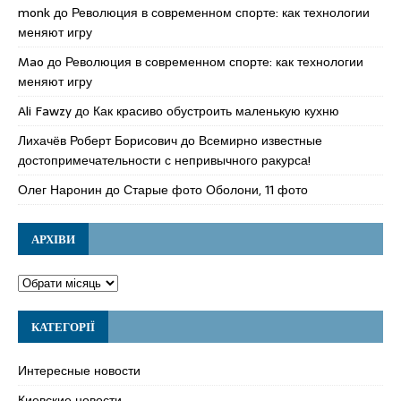
monk
до
Революция в современном спорте: как технологии
меняют игру
Mao
до
Революция в современном спорте: как технологии
меняют игру
Ali Fawzy
до
Как красиво обустроить маленькую кухню
Лихачёв Роберт Борисович
до
Всемирно известные
достопримечательности с непривычного ракурса!
Олег Наронин
до
Старые фото Оболони, 11 фото
АРХІВИ
КАТЕГОРІЇ
Интересные новости
Киевские новости