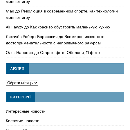
меняют игру
Mao
до
Революция в современном спорте: как технологии
меняют игру
Ali Fawzy
до
Как красиво обустроить маленькую кухню
Лихачёв Роберт Борисович
до
Всемирно известные
достопримечательности с непривычного ракурса!
Олег Наронин
до
Старые фото Оболони, 11 фото
АРХІВИ
КАТЕГОРІЇ
Интересные новости
Киевские новости