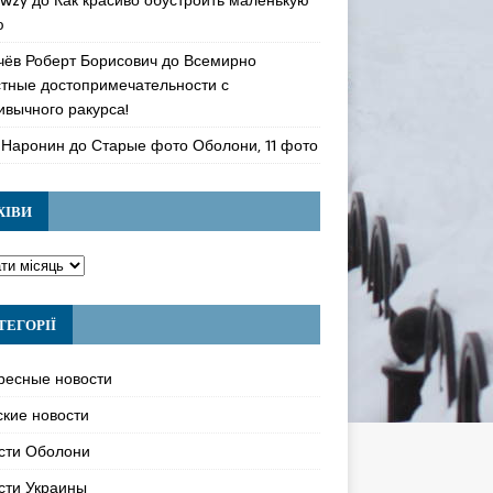
ю
чёв Роберт Борисович
до
Всемирно
стные достопримечательности с
ивычного ракурса!
 Наронин
до
Старые фото Оболони, 11 фото
ХІВИ
ТЕГОРІЇ
ресные новости
ские новости
сти Оболони
сти Украины