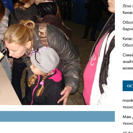
Літні
Києві
Обол
барні
Київс
Оболо
Сімей
знай
моме
ОС
mon
техн
Mao
техн
Ali F