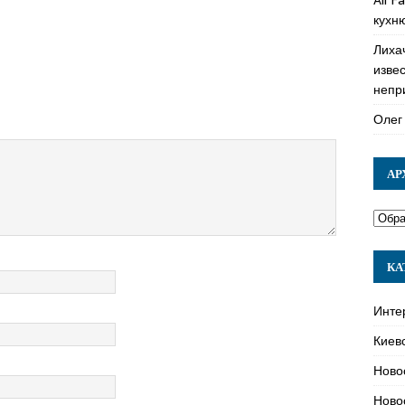
кухн
Лиха
изве
непр
Олег
АР
КА
Инте
Киев
Ново
Ново