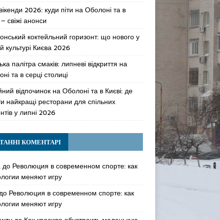
 вікенди 2026: куди піти на Оболоні та в
 – свіжі анонси
онський коктейльний горизонт: що нового у
й культурі Києва 2026
ька палітра смаків: липневі відкриття на
ні та в серці столиці
ний відпочинок на Оболоні та в Києві: де
ти найкращі ресторани для спільних
нтів у липні 2026
ТАННІ КОМЕНТАРІ
k
до
Революция в современном спорте: как
ологии меняют игру
до
Революция в современном спорте: как
ологии меняют игру
awzy
до
Как красиво обустроить маленькую