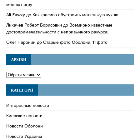
меняют игру
Ali Fawzy
до
Как красиво обустроить маленькую кухню
Лихачёв Роберт Борисович
до
Всемирно известные
достопримечательности с непривычного ракурса!
Олег Наронин
до
Старые фото Оболони, 11 фото
АРХІВИ
КАТЕГОРІЇ
Интересные новости
Киевские новости
Новости Оболони
Новости Украины