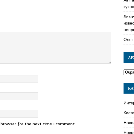
кухн
Лиха
изве
непр
Олег
АР
КА
Инте
Киев
Ново
s browser for the next time I comment.
Ново