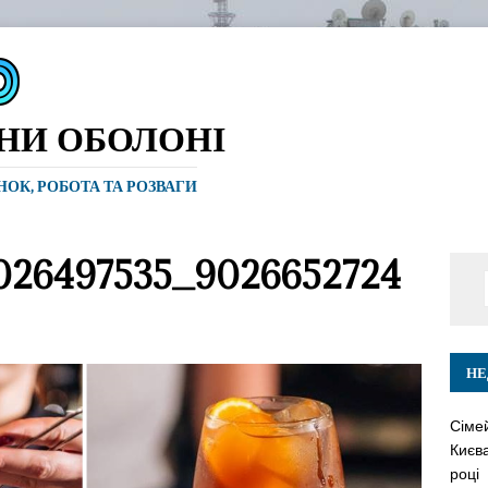
ИНИ ОБОЛОНІ
ИНОК, РОБОТА ТА РОЗВАГИ
026497535_9026652724
НЕ
Сіме
Києва
році