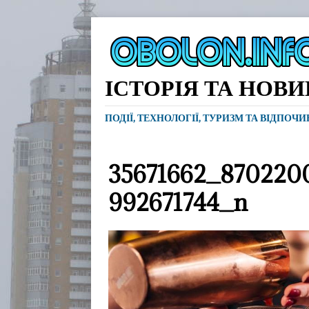
ІСТОРІЯ ТА НОВ
ПОДІЇ, ТЕХНОЛОГІЇ, ТУРИЗМ ТА ВІДПОЧ
35671662_870220
992671744_n