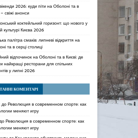
 вікенди 2026: куди піти на Оболоні та в
 – свіжі анонси
онський коктейльний горизонт: що нового у
й культурі Києва 2026
ька палітра смаків: липневі відкриття на
ні та в серці столиці
ний відпочинок на Оболоні та в Києві: де
ти найкращі ресторани для спільних
нтів у липні 2026
ТАННІ КОМЕНТАРІ
k
до
Революция в современном спорте: как
ологии меняют игру
до
Революция в современном спорте: как
ологии меняют игру
awzy
до
Как красиво обустроить маленькую