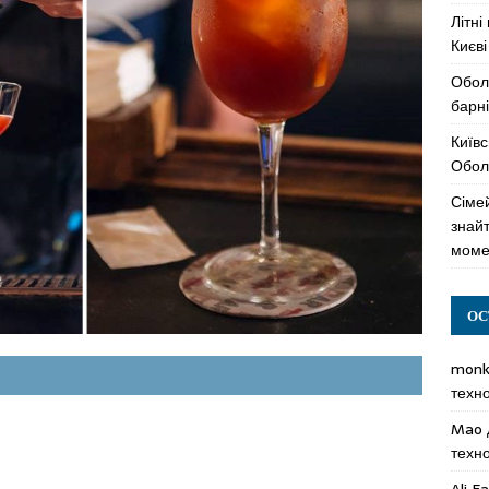
Літні
Києві
Обол
барні
Київс
Оболо
Сімей
знай
моме
ОС
mon
техн
Mao
техн
Ali F