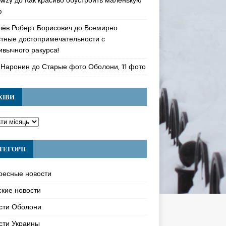
ю
чёв Роберт Борисович
до
Всемирно
стные достопримечательности с
ивычного ракурса!
 Наронин
до
Старые фото Оболони, 11 фото
ХІВИ
ТЕГОРІЇ
ресные новости
ские новости
сти Оболони
сти Украины