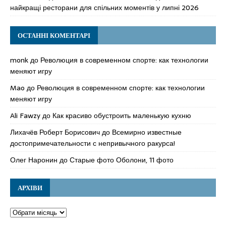
найкращі ресторани для спільних моментів у липні 2026
ОСТАННІ КОМЕНТАРІ
monk
до
Революция в современном спорте: как технологии
меняют игру
Mao
до
Революция в современном спорте: как технологии
меняют игру
Ali Fawzy
до
Как красиво обустроить маленькую кухню
Лихачёв Роберт Борисович
до
Всемирно известные
достопримечательности с непривычного ракурса!
Олег Наронин
до
Старые фото Оболони, 11 фото
АРХІВИ