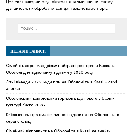
Цей сайт використовує Akismet для зменшення спаму.
Дізнайтеся, як обробляються дані ваших коментарів.
НЕДАВНІ ЗАПИСИ
Сімейні гастро-мандрівки: найкращі ресторани Києва та
Оболоні для відпочинку з дітьми у 2026 році
Літні вікенди 2026: куди піти на Оболоні та в Києві – свіжі
анонси
Оболонський коктейльний горизонт: що нового у барній
культурі Києва 2026
Київська палітра смаків: липневі відкриття на Оболоні та в
серці столиці
Сімейний відпочинок на Оболоні та в Києві: де знайти